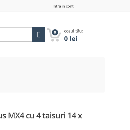
Intră în cont
coșul tău:
0
0
lei
 MX4 cu 4 taisuri 14 x