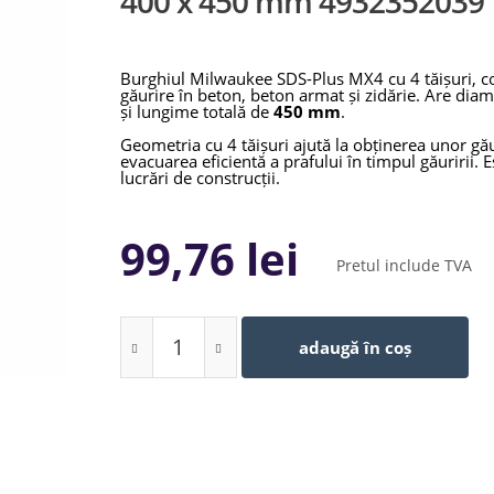
400 x 450 mm 4932352039
Burghiul Milwaukee SDS-Plus MX4 cu 4 tăișuri, 
găurire în beton, beton armat și zidărie. Are dia
și lungime totală de
450 mm
.
Geometria cu 4 tăișuri ajută la obținerea unor gă
evacuarea eficientă a prafului în timpul găuririi. E
lucrări de construcții.
99,76 lei
Pretul include TVA
adaugă în coș