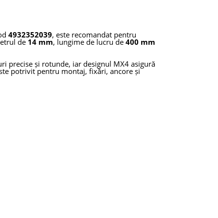
cod
4932352039
, este recomandat pentru
metrul de
14 mm
, lungime de lucru de
400 mm
uri precise și rotunde, iar designul MX4 asigură
ste potrivit pentru montaj, fixări, ancore și