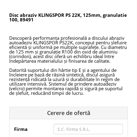
Disc abraziv KLINGSPOR PS 22K, 125mm, granulatie
100, 89491
Descoperă performanța profesională a discului abraziv
autoadeziv
KLINGSPOR
PS22K, conceput pentru șlefuire
eficientă și uniformă pe multiple suprafețe. Cu diametru
de 125 mm și granulație R100 din oxid de aluminiu
(corindon), acest disc oferă un echilibru ideal între
îndepărtarea materialului și finisarea de calitate.
Datorită suportului din hârtie tip E și a agentului de
încleiere pe bază de rășină sintetică, discul asigură
rezistență ridicată la uzură și durabilitate în regim de
utilizare intensivă. Sistemul de prindere autoadeziv
(velcro) permite montarea rapidă și sigură pe suportul
de șlefuit, reducând timpii de lucru.
Perforația cu 8 orificii (pas 65 mm) optimizează extracția
prafului, menținând suprafața de lucru curată și
prelungind durata de viață a abrazivului. Este
Cerere de ofertă
recomandat pentru prelucrarea lemnului, metalului,
plasticului, dar și pentru lucrări de vopsea, lac și chit.
Firma