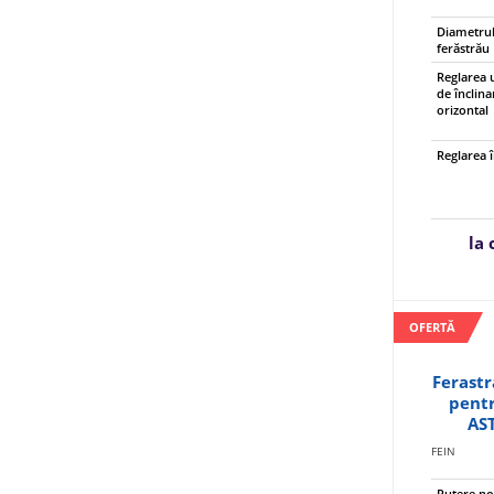
Diametrul
ferăstrău
Reglarea 
de înclina
orizontal
Reglarea î
la
OFERTĂ
Ferastr
pentr
AS
FEIN
Putere n