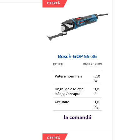
OFERTĂ
Bosch GOP 55-36
BOSCH
0601231100
Putere nominala
550
W
Unghi de oscilaţie
1,8
stânga /dreapta
°
Greutate
1,6
Kg
la comandă
OFERTĂ