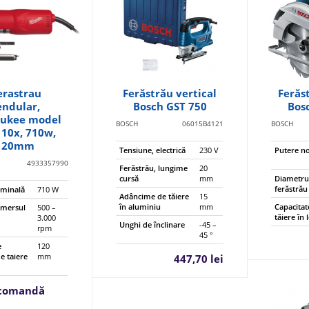
erastrau
Ferăstrău vertical
Ferăs
endular,
Bosch GST 750
Bos
ukee model
BOSCH
06015B4121
BOSCH
110x, 710w,
120mm
Tensiune, electrică
230 V
Putere n
E
4933357990
Ferăstrău, lungime
20
cursă
mm
Diametru
ferăstrău
ominală
710 W
Adâncime de tăiere
15
în aluminiu
mm
Capacitat
a mersul
500 –
tăiere în 
3.000
Unghi de înclinare
-45 –
rpm
45 °
e
120
 taiere
mm
447,70 lei
 comandă