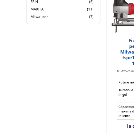
FEIN
(6)
MAKITA
(11)
Milwaukee
(7)
Fi
p
Milwa
fspe
MILWAUKE
Putere n
Turatia l
in gol
Capacitat
maxima de
in lemn
la