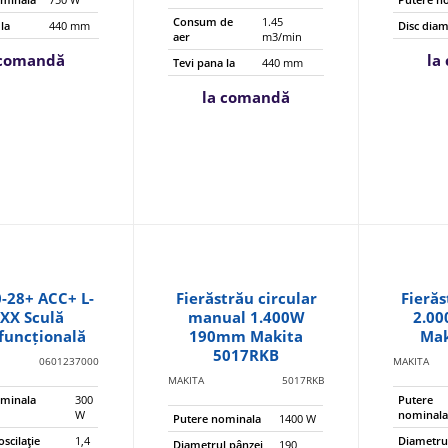
Consum de
1.45
la
440 mm
Disc dia
aer
m3/min
 comandă
la
Tevi pana la
440 mm
la comandă
-28+ ACC+ L-
Fierăstrău circular
Fierăs
XX Sculă
manual 1.400W
2.0
funcțională
190mm Makita
Mak
5017RKB
0601237000
MAKITA
MAKITA
5017RKB
ominala
300
Putere
W
nominal
Putere nominala
1400 W
scilaţie
1,4
Diametru
Diametrul pânzei
190