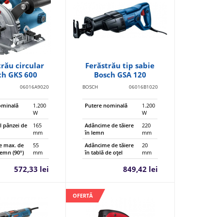
trău circular
Ferăstrău tip sabie
ch GKS 600
Bosch GSA 120
06016A9020
BOSCH
06016B1020
ominală
1.200
Putere nominală
1.200
W
W
l pânzei de
165
Adâncime de tăiere
220
mm
în lemn
mm
e max. de
55
Adâncime de tăiere
20
lemn (90°)
mm
în tablă de oţel
mm
572,33 lei
849,42 lei
OFERTĂ