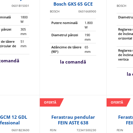
Bosch GKS 65 GCE
0601B15001
BOSCH
BOSCH
0601668900
ominală
1800
Diametru
W
Putere nominală
1.800
W
 pânzei
305
Reglarea 
mm
de înclin
Diametrul pânzei
190
orizontal
mm
de tăiere
51
circular de
mm
Adâncime de tăiere
65
Reglarea 
(90°)
mm
de înclin
vertica
 comandă
la comandă
la
OFERTĂ
OFERTĂ
 GCM 12 GDL
Ferastrau pendular
Ferast
fessional
FEIN ASTE 638
FEI
0601B23600
FEIN
72341500230
FEIN