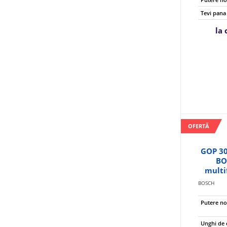
Tevi pana 
la
OFERTĂ
GOP 30
BO
multi
BOSCH
Putere n
Unghi de o