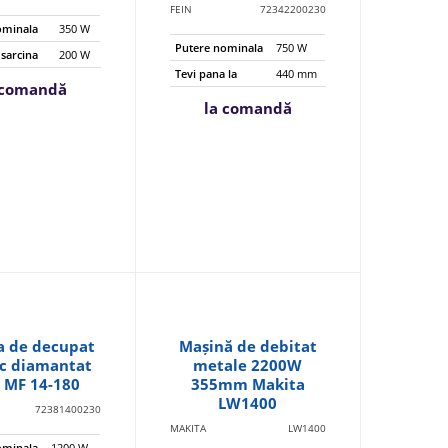
FEIN
72342200230
ominala
350 W
Putere nominala
750 W
 sarcina
200 W
Tevi pana la
440 mm
 comandă
la comandă
a de decupat
Mașină de debitat
sc diamantat
metale 2200W
 MF 14-180
355mm Makita
LW1400
72381400230
MAKITA
LW1400
ominala
1200 W