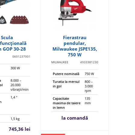
Scula
Fierastrau
funcţională
pendular,
h GOP 30-28
Milwaukee JSPE135,
750 W
0601237001
MILWAUKEE
4933381230
300 W
ă
Putere nominală
750 W
a
8.000 –
Turatia la mersul
800 –
ol
20.000
in gol
3.000
vibraţii/min
rpm
1,4 °
Capacitate
135
în
maxima de taiere
mm
in lemn
la comandă
1,5 kg
745,36 lei