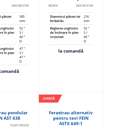
0601B23100
BOSCH
0601B19100
l pânzei
305
Diametrul pânzei de
216
mm
ferăstrău
mm
unghiului
52 °
Reglarea unghiului
52 °
are în plan
S /
de înclinare în plan
S /
60 °
orizontal
60 °
D
D
unghiului
47 °
la comandă
are în plan
S /
47 °
D
 comandă
OFERTĂ
rau pendular
Ferastrau alternativ
N AST 638
pentru tevi FEIN
ASTX 649-1
72341700239