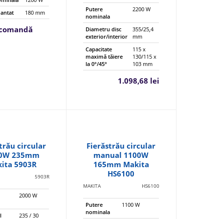
Putere
2200 W
mantat
180 mm
nominala
 comandă
Diametru disc
355/25,4
exterior/interior
mm
Capacitate
115 x
maximă tăiere
130/115 x
la 0°/45°
103 mm
1.098,68 lei
trău circular
Fierăstrău circular
00W 235mm
manual 1100W
ita 5903R
165mm Makita
HS6100
5903R
MAKITA
HS6100
2000 W
a
Putere
1100 W
nominala
l
235 / 30