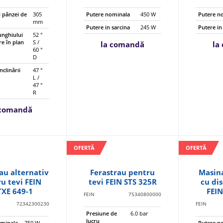
 pânzei de
305
Putere nominala
450 W
Putere n
mm
Putere in sarcina
245 W
Putere in
unghiului
52 °
re în plan
S /
la comandă
la
60 °
D
nclinării
47 °
L /
47 °
R
 comandă
OFERTĂ
OFERTĂ
au alternativ
Ferastrau pentru
Masin
u tevi FEIN
tevi FEIN STS 325R
cu di
TXE 649-1
FEIN
FEIN
75340800000
72342300230
FEIN
Presiune de
6.0 bar
lucru
ominala
750 W
Putere n