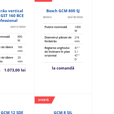
trău vertical
Bosch GCM 800 SJ
 GST 160 BCE
BOSCH
0601B19000
ofessional
0601518000
Putere nominală
1400
W
ominală
800
Diametrul pânzei de
216
W
ferăstrău
mm
 de tăiere
160
Reglarea unghiului
47 °
mm
de înclinare în plan
S /
orizontal
47 °
 de tăiere
20
D
iu
mm
la comandă
1.073,00 lei
i
OFERTĂ
 GCM 12 SDE
GCM 8 SJL