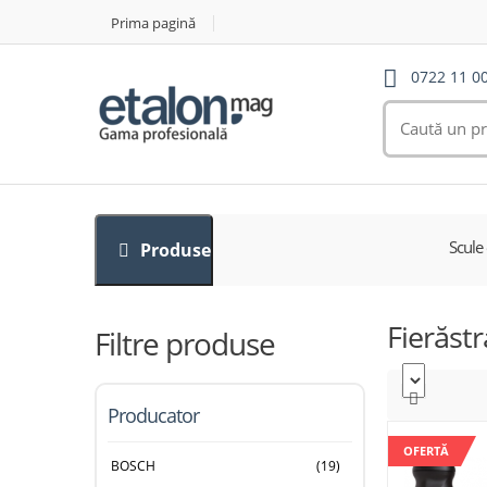
Prima pagină
0722 11 0
Scule 
Produse
Fierăstr
Filtre produse
Producator
OFERTĂ
BOSCH
(19)