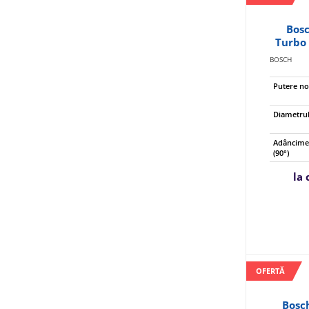
Bos
Turbo 
BOSCH
Putere n
Diametrul
Adâncime 
(90°)
la
OFERTĂ
Bosc