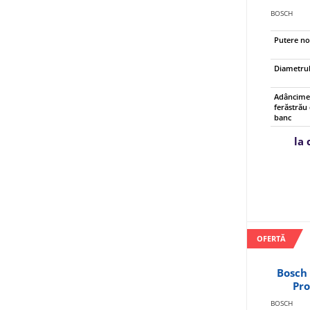
BOSCH
Putere n
Diametrul
Adâncime 
ferăstrău 
banc
la
OFERTĂ
Bosch
Pro
BOSCH