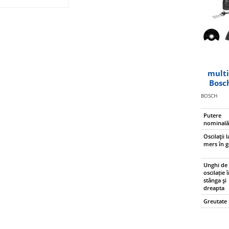
multi
Bosc
BOSCH
Putere
nominal
Oscilaţii l
mers în g
Unghi de
oscilație 
stânga şi
dreapta
Greutate