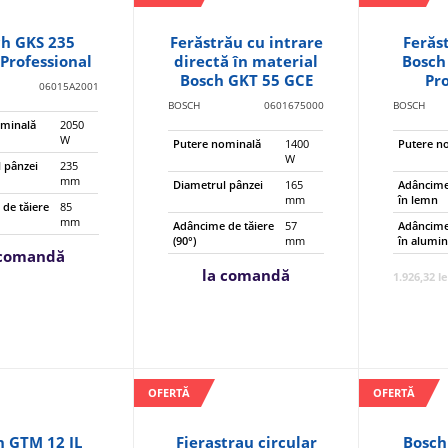
ch GKS 235
Ferăstrău cu intrare
Ferăs
Professional
directă în material
Bosch
Bosch GKT 55 GCE
Pr
06015A2001
BOSCH
0601675000
BOSCH
ominală
2050
W
Putere nominală
1400
Putere n
W
 pânzei
235
mm
Diametrul pânzei
165
Adâncime
mm
în lemn
de tăiere
85
mm
Adâncime de tăiere
57
Adâncime
(90°)
mm
în alumin
 comandă
la comandă
1.926,32 le
OFERTĂ
OFERTĂ
h GTM 12 JL
Fierastrau circular
Bosch