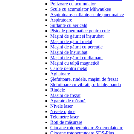
Polizoare cu acumulator
Scule cu acumulator Milwaukee
Aspiratoare, suflante, scule pneumatice
Aspiratoare
Suflante cu aer cald
Pistoale pneumatice pentru cuie
Mașini de găurit și înșurubat
Mașini de găurit metal
Mașini de găurit cu percuție
Mașini de înșurubat
Mașini de găurit cu diamant
Mașini cu talpă magnetică
Carote pentru metal
Agitatoare
Şlefuitoare, rindele, maşini de frezat
Șlefuitoare cu vibratii, orbitale, banda
Rindele
Mașini de frezat
Aparate de măsură
Nivele laser
Nivele optice
Telemetre laser
Roți de măsurare
Ciocane rotopercutoare & demolatoare
Ciocane rotopercutoare SDS-Plus