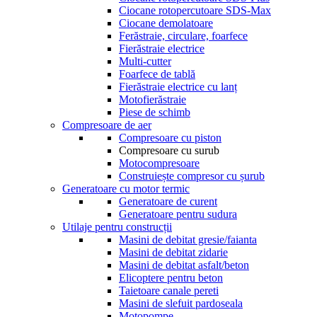
Ciocane rotopercutoare SDS-Max
Ciocane demolatoare
Ferăstraie, circulare, foarfece
Fierăstraie electrice
Multi-cutter
Foarfece de tablă
Fierăstraie electrice cu lanț
Motofierăstraie
Piese de schimb
Compresoare de aer
Compresoare cu piston
Compresoare cu surub
Motocompresoare
Construiește compresor cu șurub
Generatoare cu motor termic
Generatoare de curent
Generatoare pentru sudura
Utilaje pentru construcții
Masini de debitat gresie/faianta
Masini de debitat zidarie
Masini de debitat asfalt/beton
Elicoptere pentru beton
Taietoare canale pereti
Masini de slefuit pardoseala
Motopompe