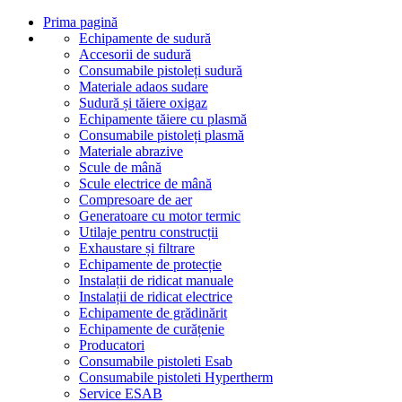
Prima pagină
Echipamente de sudură
Accesorii de sudură
Consumabile pistoleți sudură
Materiale adaos sudare
Sudură și tăiere oxigaz
Echipamente tăiere cu plasmă
Consumabile pistoleți plasmă
Materiale abrazive
Scule de mână
Scule electrice de mână
Compresoare de aer
Generatoare cu motor termic
Utilaje pentru construcții
Exhaustare și filtrare
Echipamente de protecție
Instalații de ridicat manuale
Instalații de ridicat electrice
Echipamente de grădinărit
Echipamente de curățenie
Producatori
Consumabile pistoleti Esab
Consumabile pistoleti Hypertherm
Service ESAB