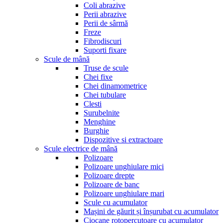
Coli abrazive
Perii abrazive
Perii de sârmă
Freze
Fibrodiscuri
Suporti fixare
Scule de mână
Truse de scule
Chei fixe
Chei dinamometrice
Chei tubulare
Clesti
Surubelnite
Menghine
Burghie
Dispozitive si extractoare
Scule electrice de mână
Polizoare
Polizoare unghiulare mici
Polizoare drepte
Polizoare de banc
Polizoare unghiulare mari
Scule cu acumulator
Mașini de găurit și înșurubat cu acumulator
Ciocane rotopercutoare cu acumulator