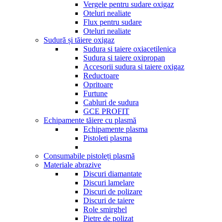
Vergele pentru sudare oxigaz
Oteluri nealiate
Flux pentru sudare
Oteluri nealiate
Sudură și tăiere oxigaz
Sudura si taiere oxiacetilenica
Sudura si taiere oxipropan
Accesorii sudura si taiere oxigaz
Reductoare
Opritoare
Furtune
Cabluri de sudura
GCE PROFIT
Echipamente tăiere cu plasmă
Echipamente plasma
Pistoleti plasma
Consumabile pistoleți plasmă
Materiale abrazive
Discuri diamantate
Discuri lamelare
Discuri de polizare
Discuri de taiere
Role smirghel
Pietre de polizat