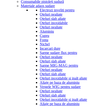
Consumabile pistoleți sudură
Materiale adaos sudare
Electrozi inveliti pentru
Oteluri nealiate
Oteluri slab aliate
Oteluri inoxidabile
Oteluri nealiate
Aluminiu
Cupru
Fonta
Nichel
Incarcari dure
Sarme sudare flux pentru
Oteluri nealiate
Oteluri slab aliate
Sarme MIG-MAG pentru
Oteluri nealiate
Oteluri slab aliate
Oteluri inoxidabile si inalt aliate
Aliaje pe baza de aluminiu
Vergele WIG pentru sudare
Oteluri nealiate
Oteluri slab aliate
Oteluri inoxidabile si inalt aliate
Aliaje pe baza de aluminiu