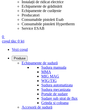
Instalații de ridicat electrice
Echipamente de grădinărit
Echipamente de curățenie
Producatori
Consumabile pistoleti Esab
Consumabile pistoleti Hypertherm
Service ESAB
0
coșul tău:
0
lei
Vezi coșul
Produse
Echipamente de sudură
Sudura manuala
MMA
MIG MAG
WIG/TIG
Sudura automatizata
Sudura mecanizata
Portale de sudare
Sudare sub strat de flux
Grinda si coloana
Accesorii de sudură