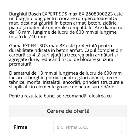
Burghiul Bosch EXPERT SDS max-8X 2608900223 este
un burghiu lung pentru ciocane rotopercutoare SDS
max, destinat găuririi în beton armat, beton, zidărie,
piatră și materiale minerale compatibile. Are diametru
de 18 mm, lungime de lucru de 600 mm și lungime
totală de 740 mm.
Gama EXPERT SDS max-8X este proiectată pentru
durabilitate ridicată în beton armat. Capul complet din
carbură cu 4 tăișuri ajută la trecerea prin armături și
agregate dure, reducând riscul de blocare și uzură
prematură.
Diametrul de 18 mm și lungimea de lucru de 600 mm
fac acest burghiu potrivit pentru găuri adânci, treceri
tehnice, montaj instalații, ancorări, prinderi structurale
și aplicații în elemente groase de beton sau zidărie.
Pentru rezultate bune, se recomandă folosirea cu
ciocane rotopercutoare SDS max compatibile, în modul
percuție. În găuri adânci, burghiul trebuie retras periodic
pentru evacuarea prafului.
Cerere de ofertă
Caracteristici tehnice:
Firma
Brand: Bosch Professional
Cod produs: 2608900223