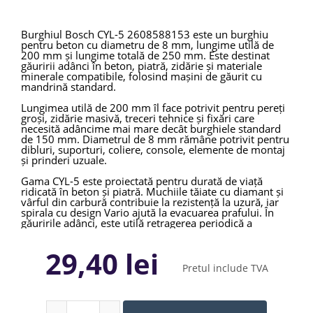
Burghiul Bosch CYL-5 2608588153 este un burghiu
pentru beton cu diametru de 8 mm, lungime utilă de
200 mm și lungime totală de 250 mm. Este destinat
găuririi adânci în beton, piatră, zidărie și materiale
minerale compatibile, folosind mașini de găurit cu
mandrină standard.
Lungimea utilă de 200 mm îl face potrivit pentru pereți
groși, zidărie masivă, treceri tehnice și fixări care
necesită adâncime mai mare decât burghiele standard
de 150 mm. Diametrul de 8 mm rămâne potrivit pentru
dibluri, suporturi, coliere, console, elemente de montaj
și prinderi uzuale.
Gama CYL-5 este proiectată pentru durată de viață
ridicată în beton și piatră. Muchiile tăiate cu diamant și
vârful din carbură contribuie la rezistență la uzură, iar
spirala cu design Vario ajută la evacuarea prafului. În
găuririle adânci, este utilă retragerea periodică a
burghiului pentru eliminarea prafului din canal.
29,40 lei
Bosch CYL-5 8 x 200 x 250 mm este potrivit pentru
construcții, renovări, instalații, montaj tehnic și lucrări
Pretul include TVA
unde se folosesc fixări mai adânci. Pentru rezultate
bune, burghiul trebuie utilizat cu presiune controlată și
cu sculă compatibilă.