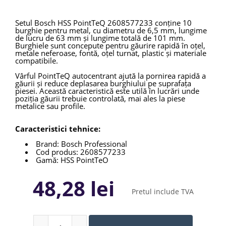
Setul Bosch HSS PointTeQ 2608577233 conține 10
burghie pentru metal, cu diametru de 6,5 mm, lungime
de lucru de 63 mm și lungime totală de 101 mm.
Burghiele sunt concepute pentru găurire rapidă în oțel,
metale neferoase, fontă, oțel turnat, plastic și materiale
compatibile.
Vârful PointTeQ autocentrant ajută la pornirea rapidă a
găurii și reduce deplasarea burghiului pe suprafața
piesei. Această caracteristică este utilă în lucrări unde
poziția găurii trebuie controlată, mai ales la piese
metalice sau profile.
Caracteristici tehnice:
Brand: Bosch Professional
Cod produs: 2608577233
Gamă: HSS PointTeQ
Tip produs: set burghie metal
Număr bucăți: 10
48,28 lei
Material: HSS
Pretul include TVA
Standard: DIN 338
Diametru: 6,5 mm
Lungime de lucru: 63 mm
Lungime totală: 101 mm
Prindere: tijă cilindrică