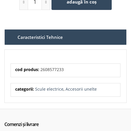
adaugă în coș
Vârf: PointTeQ autocentrant
Materiale recomandate: oțel, metale neferoase,
fontă, oțel turnat, plastic
Cantitate: set 10 bucăți
Caracteristici Tehnice
cod produs:
2608577233
categorii:
Scule electrice
,
Accesorii unelte
Comenzi și livrare