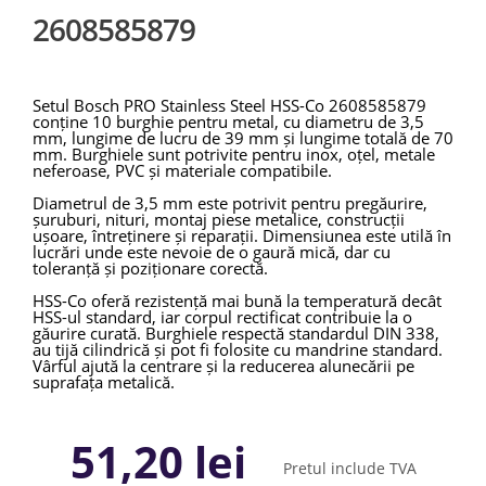
2608585879
Setul Bosch PRO Stainless Steel HSS-Co 2608585879
conține 10 burghie pentru metal, cu diametru de 3,5
mm, lungime de lucru de 39 mm și lungime totală de 70
mm. Burghiele sunt potrivite pentru inox, oțel, metale
neferoase, PVC și materiale compatibile.
Diametrul de 3,5 mm este potrivit pentru pregăurire,
șuruburi, nituri, montaj piese metalice, construcții
ușoare, întreținere și reparații. Dimensiunea este utilă în
lucrări unde este nevoie de o gaură mică, dar cu
toleranță și poziționare corectă.
HSS-Co oferă rezistență mai bună la temperatură decât
HSS-ul standard, iar corpul rectificat contribuie la o
găurire curată. Burghiele respectă standardul DIN 338,
au tijă cilindrică și pot fi folosite cu mandrine standard.
Vârful ajută la centrare și la reducerea alunecării pe
suprafața metalică.
Pentru inox și oțeluri dure, se recomandă turație
redusă, presiune constantă și lubrifiere. Acest mod de
51,20 lei
lucru ajută la reducerea uzurii și la menținerea
performanței burghiului.
Pretul include TVA