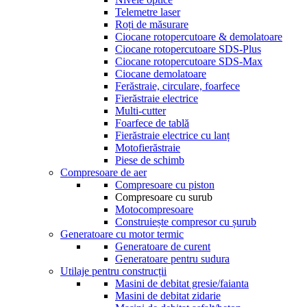
Telemetre laser
Roți de măsurare
Ciocane rotopercutoare & demolatoare
Ciocane rotopercutoare SDS-Plus
Ciocane rotopercutoare SDS-Max
Ciocane demolatoare
Ferăstraie, circulare, foarfece
Fierăstraie electrice
Multi-cutter
Foarfece de tablă
Fierăstraie electrice cu lanț
Motofierăstraie
Piese de schimb
Compresoare de aer
Compresoare cu piston
Compresoare cu surub
Motocompresoare
Construiește compresor cu șurub
Generatoare cu motor termic
Generatoare de curent
Generatoare pentru sudura
Utilaje pentru construcții
Masini de debitat gresie/faianta
Masini de debitat zidarie