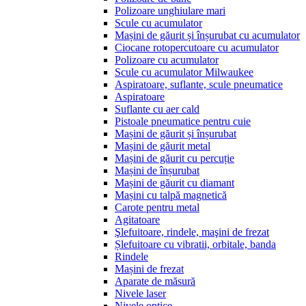
Polizoare unghiulare mari
Scule cu acumulator
Mașini de găurit și înșurubat cu acumulator
Ciocane rotopercutoare cu acumulator
Polizoare cu acumulator
Scule cu acumulator Milwaukee
Aspiratoare, suflante, scule pneumatice
Aspiratoare
Suflante cu aer cald
Pistoale pneumatice pentru cuie
Mașini de găurit și înșurubat
Mașini de găurit metal
Mașini de găurit cu percuție
Mașini de înșurubat
Mașini de găurit cu diamant
Mașini cu talpă magnetică
Carote pentru metal
Agitatoare
Şlefuitoare, rindele, maşini de frezat
Șlefuitoare cu vibratii, orbitale, banda
Rindele
Mașini de frezat
Aparate de măsură
Nivele laser
Nivele optice