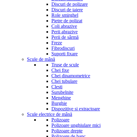
Discuri de polizare
Discuri de taiere
Role smirghel
Pietre de polizat
Coli abrazive
Perii abrazive
Perii de sârmă
Freze
Fibrodiscuri
Suporti fixare
Scule de mână
Truse de scule
Chei fixe
Chei dinamometrice
Chei tubulare
Clesti
Surubelnite
Menghine
Burghie
Dispozitive si extractoare
Scule electrice de mână
Polizoare
Polizoare unghiulare mici
Polizoare drepte
Polizoare de banc