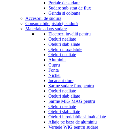
Portale de sudare
Sudare sub strat de flux
Grinda si coloana
Accesorii de sudură
Consumabile pistoleți sudură
Materiale adaos sudare
Electrozi inveliti pentru
Oteluri nealiate
Oteluri slab aliate
Oteluri inoxidabile
Oteluri nealiate
Aluminiu
Cupru
Fonta
Nichel
Incarcari dure
Sarme sudare flux pentru
Oteluri nealiate
Oteluri slab aliate
Sarme MIG-MAG pentru
Oteluri nealiate
Oteluri slab aliate
Oteluri inoxidabile si inalt aliate
Aliaje pe baza de aluminiu
Vergele WIG pentru sudare