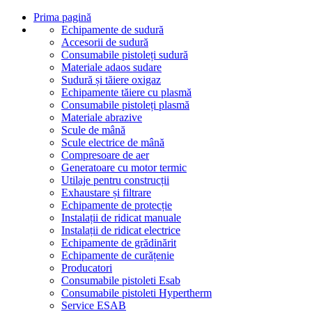
Prima pagină
Echipamente de sudură
Accesorii de sudură
Consumabile pistoleți sudură
Materiale adaos sudare
Sudură și tăiere oxigaz
Echipamente tăiere cu plasmă
Consumabile pistoleți plasmă
Materiale abrazive
Scule de mână
Scule electrice de mână
Compresoare de aer
Generatoare cu motor termic
Utilaje pentru construcții
Exhaustare și filtrare
Echipamente de protecție
Instalații de ridicat manuale
Instalații de ridicat electrice
Echipamente de grădinărit
Echipamente de curățenie
Producatori
Consumabile pistoleti Esab
Consumabile pistoleti Hypertherm
Service ESAB