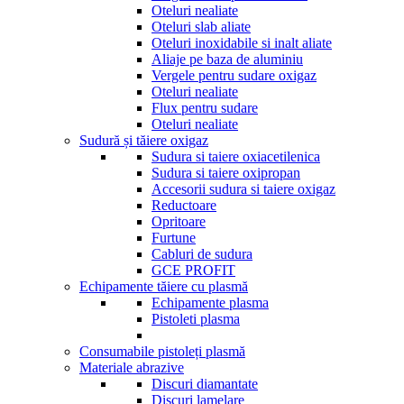
Oteluri nealiate
Oteluri slab aliate
Oteluri inoxidabile si inalt aliate
Aliaje pe baza de aluminiu
Vergele pentru sudare oxigaz
Oteluri nealiate
Flux pentru sudare
Oteluri nealiate
Sudură și tăiere oxigaz
Sudura si taiere oxiacetilenica
Sudura si taiere oxipropan
Accesorii sudura si taiere oxigaz
Reductoare
Opritoare
Furtune
Cabluri de sudura
GCE PROFIT
Echipamente tăiere cu plasmă
Echipamente plasma
Pistoleti plasma
Consumabile pistoleți plasmă
Materiale abrazive
Discuri diamantate
Discuri lamelare