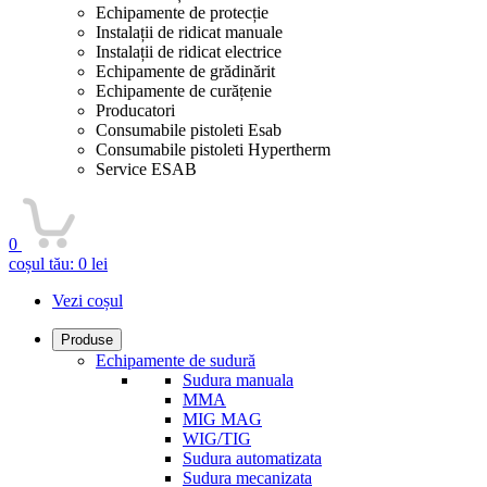
Echipamente de protecție
Instalații de ridicat manuale
Instalații de ridicat electrice
Echipamente de grădinărit
Echipamente de curățenie
Producatori
Consumabile pistoleti Esab
Consumabile pistoleti Hypertherm
Service ESAB
0
coșul tău:
0
lei
Vezi coșul
Produse
Echipamente de sudură
Sudura manuala
MMA
MIG MAG
WIG/TIG
Sudura automatizata
Sudura mecanizata