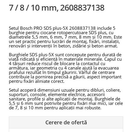
7 / 8 / 10 mm, 2608837138
Setul Bosch PRO SDS plus-5X 2608837138 include 5
burghie pentru ciocane rotopercutoare SDS plus, cu
diametrele 5,5 mm, 6 mm, 7 mm, 8 mm și 10 mm. Este
un set practic pentru lucrări de montaj, fixări, instalații,
renovări și intervenții în beton, zidărie și beton armat.
Burghiele SDS plus-5X sunt concepute pentru durată de
viață ridicată și eficiență în materiale minerale. Capul cu
4 tăișuri reduce riscul de blocare la contactul cu
armătura, iar geometria cu 4 canale ajută la evacuarea
prafului rezultat în timpul găuririi. Vârful de centrare
contribuie la pornirea precisă a găurii, aspect important
pentru fixări aliniate corect.
Setul acoperă dimensiuni uzuale pentru dibluri, coliere,
suporturi, console, elemente electrice, accesorii
sanitare, profile și alte aplicații de montaj. Burghiele de
5,5 și 6 mm sunt potrivite pentru fixări mai mici, iar cele
de 7, 8 și 10 mm pentru aplicații mai robuste.
Bosch 2608837138 este potrivit pentru utilizatori care
au nevoie de un set compact, versatil și durabil pentru
Cerere de ofertă
lucrări curente în materiale minerale. Pentru rezultate
bune, burghiele trebuie folosite cu sculă SDS plus