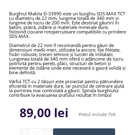
Burghiul Makita D-33990 este un burghiu SDS-MAX TCT
cu diametru de 22 mm, lungime totală de 340 mm și
lungime de lucru de 200 mm. Este destinat găuririi în
beton, piatră, zidărie și materiale minerale dure,
folosind ciocane rotopercutoare compatibile cu prindere
SDS-MAX.
Diametrul de 22 mm îl recomandă pentru găuri de
dimensiuni medii-mari, utilizate la ancore, tije filetate,
fixări robuste, treceri tehnice și lucrări de instalații.
Lungimea totală de 340 mm oferă o adâncime de lucru
potrivită pentru pereți, plăci, structuri de beton și
elemente de zidărie unde este necesară o gaură solidă și
bine definită.
Vârful TCT cu 2 tăișuri este proiectat pentru pătrundere
eficientă în materiale dure, iar punctul de centrare ajută
la pornirea mai controlată a găurii. Spirala burghiului
contribuie la evacuarea prafului rezultat în timpul
lucrului, reducând riscul de blocare și menținând un
ritm mai constant de găurire. Prinderea SDS-MAX
89,00 lei
permite transmiterea eficientă a energiei de impact de la
sculă către vârf, fiind potrivită pentru aplicații mai
Pretul include TVA
solicitante decât sistemele SDS-PLUS.
Makita D-33990 este potrivit pentru construcții,
renovări, montaj tehnic, instalații și intervenții în