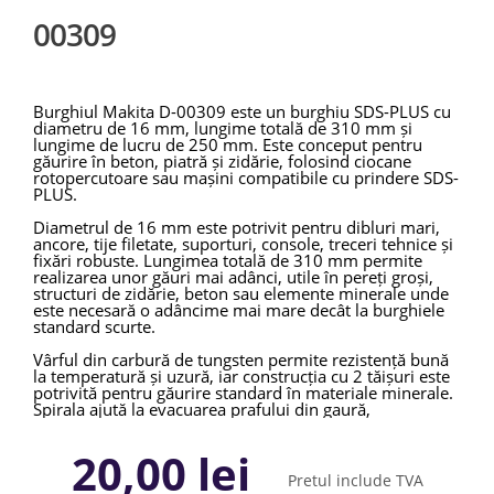
00309
Burghiul Makita D-00309 este un burghiu SDS-PLUS cu
diametru de 16 mm, lungime totală de 310 mm și
lungime de lucru de 250 mm. Este conceput pentru
găurire în beton, piatră și zidărie, folosind ciocane
rotopercutoare sau mașini compatibile cu prindere SDS-
PLUS.
Diametrul de 16 mm este potrivit pentru dibluri mari,
ancore, tije filetate, suporturi, console, treceri tehnice și
fixări robuste. Lungimea totală de 310 mm permite
realizarea unor găuri mai adânci, utile în pereți groși,
structuri de zidărie, beton sau elemente minerale unde
este necesară o adâncime mai mare decât la burghiele
standard scurte.
Vârful din carbură de tungsten permite rezistență bună
la temperatură și uzură, iar construcția cu 2 tăișuri este
potrivită pentru găurire standard în materiale minerale.
Spirala ajută la evacuarea prafului din gaură,
contribuind la menținerea vitezei de lucru și reducerea
riscului de blocare.
20,00 lei
Makita D-00309 este un accesoriu potrivit pentru
Pretul include TVA
construcții, instalații, renovări, montaj tehnic, fixări în