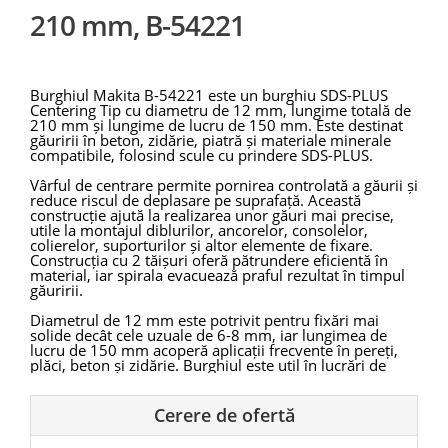
210 mm, B-54221
Burghiul Makita B-54221 este un burghiu SDS-PLUS
Centering Tip cu diametru de 12 mm, lungime totală de
210 mm și lungime de lucru de 150 mm. Este destinat
găuririi în beton, zidărie, piatră și materiale minerale
compatibile, folosind scule cu prindere SDS-PLUS.
Vârful de centrare permite pornirea controlată a găurii și
reduce riscul de deplasare pe suprafață. Această
construcție ajută la realizarea unor găuri mai precise,
utile la montajul diblurilor, ancorelor, consolelor,
colierelor, suporturilor și altor elemente de fixare.
Construcția cu 2 tăișuri oferă pătrundere eficientă în
material, iar spirala evacuează praful rezultat în timpul
găuririi.
Diametrul de 12 mm este potrivit pentru fixări mai
solide decât cele uzuale de 6-8 mm, iar lungimea de
lucru de 150 mm acoperă aplicații frecvente în pereți,
plăci, beton și zidărie. Burghiul este util în lucrări de
instalații, construcții, renovări, montaj mobilier, prinderi
tehnice și întreținere.
Cerere de ofertă
Makita B-54221 trebuie folosit cu presiune controlată și
cu o sculă compatibilă SDS-PLUS. Pentru fixări sigure,