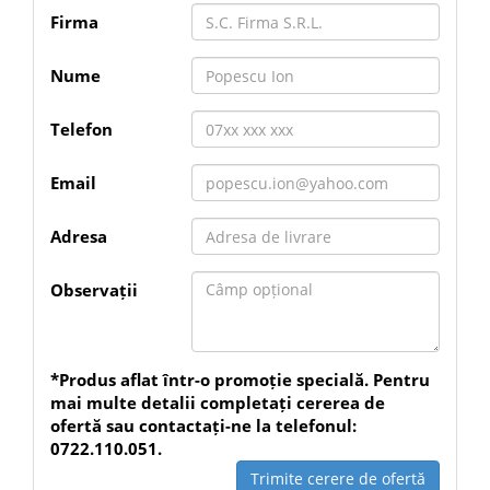
gaura trebuie curățată de praf înainte de introducerea
Firma
diblului sau ancorei.
Caracteristici tehnice:
Nume
Brand: Makita
Cod produs: B-54221
Tip produs: burghiu SDS-PLUS Centering Tip
Telefon
Diametru: 12 mm
Lungime totală: 210 mm
Lungime de lucru: 150 mm
Email
Prindere: SDS-PLUS
Tip tăiere: 2 tăișuri
Vârf: carbură cu centrare
Adresa
Materiale recomandate: beton, zidărie, piatră
Cantitate: 1 bucată
Observații
*Produs aflat într-o promoție specială. Pentru
mai multe detalii completați cererea de
ofertă sau contactați-ne la telefonul:
0722.110.051.
Trimite cerere de ofertă