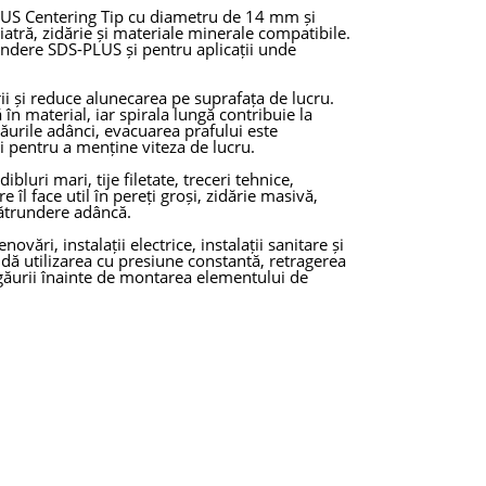
US Centering Tip cu diametru de 14 mm și
iatră, zidărie și materiale minerale compatibile.
indere SDS-PLUS și pentru aplicații unde
rii și reduce alunecarea pe suprafața de lucru.
 în material, iar spirala lungă contribuie la
găurile adânci, evacuarea prafului este
 pentru a menține viteza de lucru.
luri mari, tije filetate, treceri tehnice,
îl face util în pereți groși, zidărie masivă,
pătrundere adâncă.
vări, instalații electrice, instalații sanitare și
dă utilizarea cu presiune constantă, retragerea
 găurii înainte de montarea elementului de
p
 Makita NL; unele surse comerciale indică 460