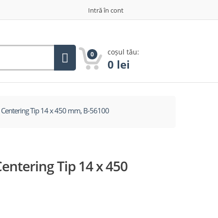
Intră în cont
coșul tău:
0
0
lei
 Centering Tip 14 x 450 mm, B-56100
entering Tip 14 x 450