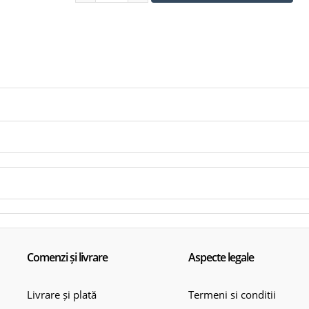
Tip tăiere: 2 tăișuri
Vârf: carbură cu centrare
Materiale recomandate: beton, piatră, zidăr
Cantitate: 1 bucată
EAN: 0088381488747
Comenzi și livrare
Aspecte legale
Livrare și plată
Termeni si conditii