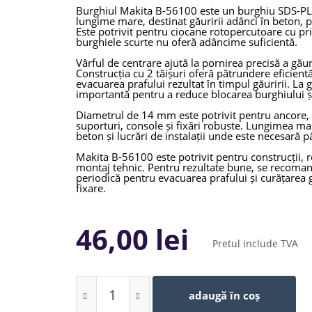
Burghiul Makita B-56100 este un burghiu SDS-PL
lungime mare, destinat găuririi adânci în beton, p
Este potrivit pentru ciocane rotopercutoare cu pr
burghiele scurte nu oferă adâncime suficientă.
Vârful de centrare ajută la pornirea precisă a gău
Construcția cu 2 tăișuri oferă pătrundere eficientă
evacuarea prafului rezultat în timpul găuririi. La 
importantă pentru a reduce blocarea burghiului și
Diametrul de 14 mm este potrivit pentru ancore, dib
suporturi, console și fixări robuste. Lungimea mare 
beton și lucrări de instalații unde este necesară 
Makita B-56100 este potrivit pentru construcții, reno
montaj tehnic. Pentru rezultate bune, se recoman
periodică pentru evacuarea prafului și curățarea
fixare.
Caracteristici tehnice:
46,00 lei
Brand: Makita
Cod produs: B-56100
Pretul include TVA
Tip produs: burghiu SDS-PLUS Centering Ti
Diametru: 14 mm
Lungime totală: 450 mm conform denumirii
mm
adaugă în coș
Lungime utilă: aprox. 400 mm
Prindere: SDS-PLUS