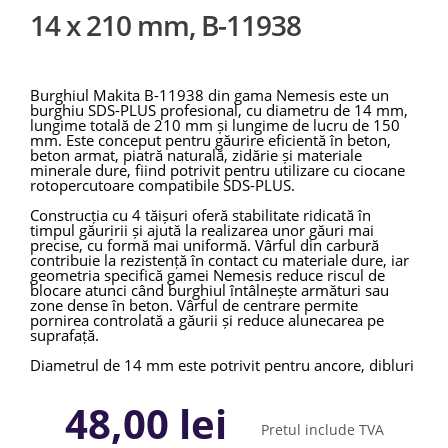
14 x 210 mm, B-11938
Burghiul Makita B-11938 din gama Nemesis este un
burghiu SDS-PLUS profesional, cu diametru de 14 mm,
lungime totală de 210 mm și lungime de lucru de 150
mm. Este conceput pentru găurire eficientă în beton,
beton armat, piatră naturală, zidărie și materiale
minerale dure, fiind potrivit pentru utilizare cu ciocane
rotopercutoare compatibile SDS-PLUS.
Construcția cu 4 tăișuri oferă stabilitate ridicată în
timpul găuririi și ajută la realizarea unor găuri mai
precise, cu formă mai uniformă. Vârful din carbură
contribuie la rezistență în contact cu materiale dure, iar
geometria specifică gamei Nemesis reduce riscul de
blocare atunci când burghiul întâlnește armături sau
zone dense în beton. Vârful de centrare permite
pornirea controlată a găurii și reduce alunecarea pe
suprafață.
Diametrul de 14 mm este potrivit pentru ancore, dibluri
mari, tije filetate, console, sisteme de fixare, suporturi și
lucrări tehnice unde este necesară o gaură robustă.
48,00 lei
Lungimea de lucru de 150 mm acoperă aplicații
frecvente în pereți, beton, zidărie și structuri minerale.
Pretul include TVA