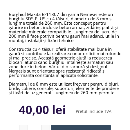
Burghiul Makita B-11807 din gama Nemesis este un
burghiu SDS-PLUS cu 4 tăișuri, diametru de 8 mm și
lungime totală de 260 mm. Este conceput pentru
găurire în beton, inclusiv beton armat, zidărie, piatră și
materiale minerale compatibile. Lungimea de lucru de
200 mm îl face potrivit pentru găuri mai adânci, utile în
montaj, instalații și fixări tehnice.
Construcția cu 4 tăișuri oferă stabilitate mai bună în
gaură și contribuie la realizarea unor orificii mai rotunde
și mai precise. Această geometrie ajută la reducerea
blocării atunci când burghiul întâlnește armături sau
zone dure în beton. Vârful din carbură și designul
Nemesis sunt orientate spre rezistență ridicată și
performanță constantă în aplicații solicitante.
Diametrul de 8 mm este utilizat frecvent pentru dibluri,
bride, coliere, console, suporturi, elemente de prindere
și fixări de uz general. Lungimea de 260 mm permite
lucrul în pereți mai groși, beton masiv sau zone unde
este necesară adâncime suplimentară. Spirala
40,00 lei
burghiului ajută la evacuarea prafului și la menținerea
vitezei de găurire.
Pretul include TVA
Makita B-11807 este potrivit pentru utilizare cu ciocane
rotopercutoare SDS-PLUS compatibile, în construcții,
instalații, renovări și montaj profesional. Pentru