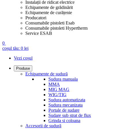
Instalații de ridicat electrice
Echipamente de grădinărit
Echipamente de curățenie
Producatori
Consumabile pistoleti Esab
Consumabile pistoleti Hypertherm
Service ESAB
0
coșul tău:
0
lei
Vezi coșul
Produse
Echipamente de sudură
Sudura manuala
MMA
MIG MAG
WIG/TIG
Sudura automatizata
Sudura mecanizata
Portale de sudare
Sudare sub strat de flux
Grinda si coloana
Accesorii de sudură