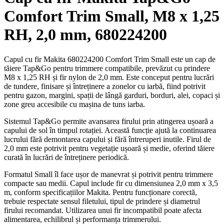
Comfort Trim Small, M8 x 1,25
RH, 2,0 mm, 680224200
Capul cu fir Makita 680224200 Comfort Trim Small este un cap de
tăiere Tap&Go pentru trimmere compatibile, prevăzut cu prindere
M8 x 1,25 RH și fir nylon de 2,0 mm. Este conceput pentru lucrări
de tundere, finisare și întreținere a zonelor cu iarbă, fiind potrivit
pentru gazon, margini, spații de lângă garduri, borduri, alei, copaci și
zone greu accesibile cu mașina de tuns iarba.
Sistemul Tap&Go permite avansarea firului prin atingerea ușoară a
capului de sol în timpul rotației. Această funcție ajută la continuarea
lucrului fără demontarea capului și fără întreruperi inutile. Firul de
2,0 mm este potrivit pentru vegetație ușoară și medie, oferind tăiere
curată în lucrări de întreținere periodică.
Formatul Small îl face ușor de manevrat și potrivit pentru trimmere
compacte sau medii. Capul include fir cu dimensiunea 2,0 mm x 3,5
m, conform specificațiilor Makita. Pentru funcționare corectă,
trebuie respectate sensul filetului, tipul de prindere și diametrul
firului recomandat. Utilizarea unui fir incompatibil poate afecta
alimentarea, echilibrul și performanța trimmerului.