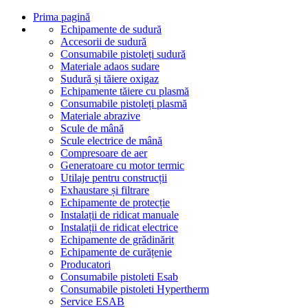
Prima pagină
Echipamente de sudură
Accesorii de sudură
Consumabile pistoleți sudură
Materiale adaos sudare
Sudură și tăiere oxigaz
Echipamente tăiere cu plasmă
Consumabile pistoleți plasmă
Materiale abrazive
Scule de mână
Scule electrice de mână
Compresoare de aer
Generatoare cu motor termic
Utilaje pentru construcții
Exhaustare și filtrare
Echipamente de protecție
Instalații de ridicat manuale
Instalații de ridicat electrice
Echipamente de grădinărit
Echipamente de curățenie
Producatori
Consumabile pistoleti Esab
Consumabile pistoleti Hypertherm
Service ESAB