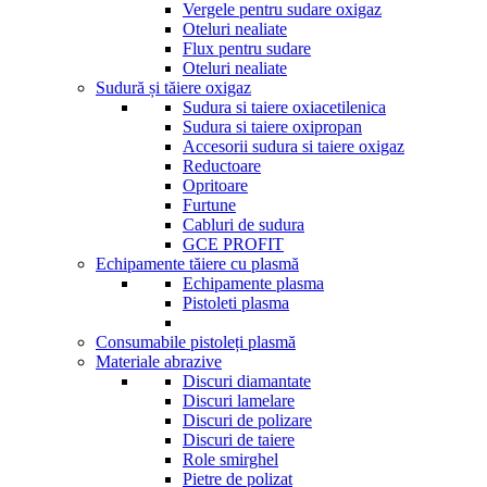
Vergele pentru sudare oxigaz
Oteluri nealiate
Flux pentru sudare
Oteluri nealiate
Sudură și tăiere oxigaz
Sudura si taiere oxiacetilenica
Sudura si taiere oxipropan
Accesorii sudura si taiere oxigaz
Reductoare
Opritoare
Furtune
Cabluri de sudura
GCE PROFIT
Echipamente tăiere cu plasmă
Echipamente plasma
Pistoleti plasma
Consumabile pistoleți plasmă
Materiale abrazive
Discuri diamantate
Discuri lamelare
Discuri de polizare
Discuri de taiere
Role smirghel
Pietre de polizat