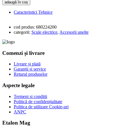
adaugă în coș
Caracteristici Tehnice
cod produs:
680224200
categorii:
Scule electrice
,
Accesorii unelte
Comenzi și livrare
Livrare și plată
Garanții și service
Returul produselor
Aspecte legale
Termeni si conditii
Politică de confidențialitate
Politica de utilizare Cookie-uri
ANPC
Etalon Mag