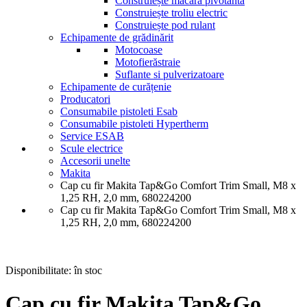
Construiește macara pivotantă
Construiește troliu electric
Construiește pod rulant
Echipamente de grădinărit
Motocoase
Motofierăstraie
Suflante si pulverizatoare
Echipamente de curățenie
Producatori
Consumabile pistoleti Esab
Consumabile pistoleti Hypertherm
Service ESAB
Scule electrice
Accesorii unelte
Makita
Cap cu fir Makita Tap&Go Comfort Trim Small, M8 x
1,25 RH, 2,0 mm, 680224200
Cap cu fir Makita Tap&Go Comfort Trim Small, M8 x
1,25 RH, 2,0 mm, 680224200
Disponibilitate:
în stoc
Cap cu fir Makita Tap&Go