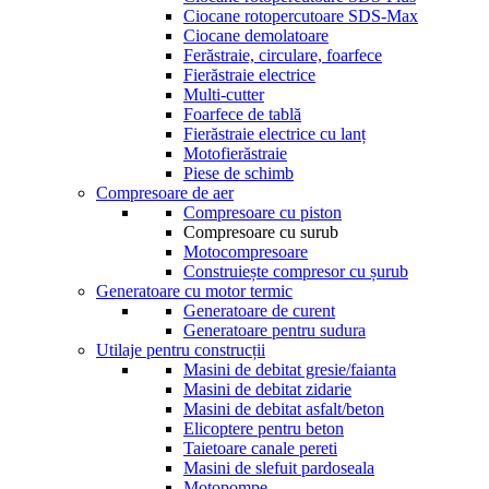
Ciocane rotopercutoare SDS-Max
Ciocane demolatoare
Ferăstraie, circulare, foarfece
Fierăstraie electrice
Multi-cutter
Foarfece de tablă
Fierăstraie electrice cu lanț
Motofierăstraie
Piese de schimb
Compresoare de aer
Compresoare cu piston
Compresoare cu surub
Motocompresoare
Construiește compresor cu șurub
Generatoare cu motor termic
Generatoare de curent
Generatoare pentru sudura
Utilaje pentru construcții
Masini de debitat gresie/faianta
Masini de debitat zidarie
Masini de debitat asfalt/beton
Elicoptere pentru beton
Taietoare canale pereti
Masini de slefuit pardoseala
Motopompe