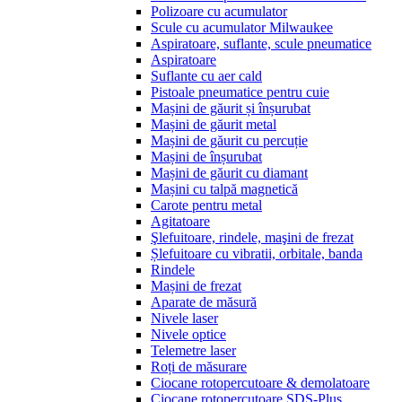
Polizoare cu acumulator
Scule cu acumulator Milwaukee
Aspiratoare, suflante, scule pneumatice
Aspiratoare
Suflante cu aer cald
Pistoale pneumatice pentru cuie
Mașini de găurit și înșurubat
Mașini de găurit metal
Mașini de găurit cu percuție
Mașini de înșurubat
Mașini de găurit cu diamant
Mașini cu talpă magnetică
Carote pentru metal
Agitatoare
Şlefuitoare, rindele, maşini de frezat
Șlefuitoare cu vibratii, orbitale, banda
Rindele
Mașini de frezat
Aparate de măsură
Nivele laser
Nivele optice
Telemetre laser
Roți de măsurare
Ciocane rotopercutoare & demolatoare
Ciocane rotopercutoare SDS-Plus