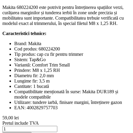
Makita 680224200 este potrivit pentru întreținerea spațiilor verzi,
curățarea marginilor și tunderea ierbii în zone unde precizia și
mobilitatea sunt importante. Compatibilitatea trebuie verificată cu
modelul exact al trimmerului, în special filetul M8 x 1,25 RH.
Caracteristici tehnice:
Brand: Makita
Cod produs: 680224200
Tip produs: cap cu fir pentru trimmer
Sistem: Tap&Go
Variantă: Comfort Trim Small
Prindere: M8 x 1,25 RH
Diametru fir: 2,0 mm
Lungime fir: 3,5 m
Cantitate: 1 bucată
Compatibilitate menționată în surse: Makita DUR189 și
modele compatibile
Utilizare: tundere iarbă, finisare margini, întreținere gazon
EAN: 4002829757703
59,00 lei
Pretul include TVA