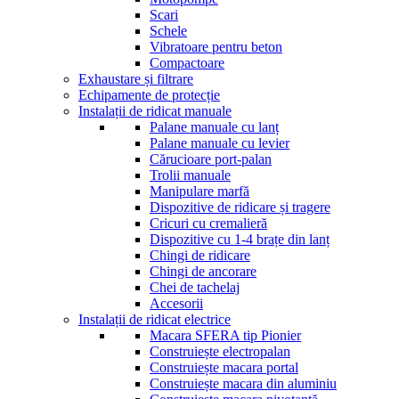
Scari
Schele
Vibratoare pentru beton
Compactoare
Exhaustare și filtrare
Echipamente de protecție
Instalații de ridicat manuale
Palane manuale cu lanț
Palane manuale cu levier
Cărucioare port-palan
Trolii manuale
Manipulare marfă
Dispozitive de ridicare și tragere
Cricuri cu cremalieră
Dispozitive cu 1-4 brațe din lanț
Chingi de ridicare
Chingi de ancorare
Chei de tachelaj
Accesorii
Instalații de ridicat electrice
Macara SFERA tip Pionier
Construiește electropalan
Construiește macara portal
Construiește macara din aluminiu