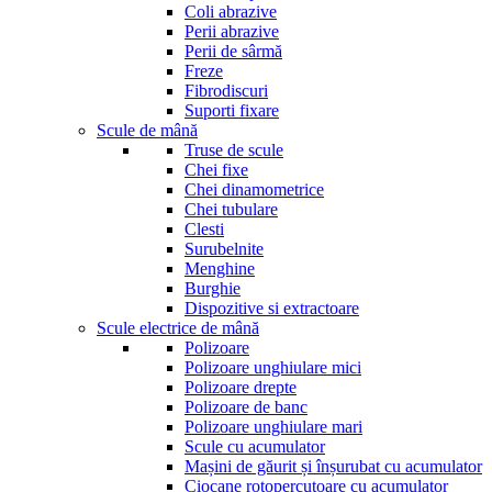
Coli abrazive
Perii abrazive
Perii de sârmă
Freze
Fibrodiscuri
Suporti fixare
Scule de mână
Truse de scule
Chei fixe
Chei dinamometrice
Chei tubulare
Clesti
Surubelnite
Menghine
Burghie
Dispozitive si extractoare
Scule electrice de mână
Polizoare
Polizoare unghiulare mici
Polizoare drepte
Polizoare de banc
Polizoare unghiulare mari
Scule cu acumulator
Mașini de găurit și înșurubat cu acumulator
Ciocane rotopercutoare cu acumulator