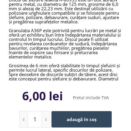
pentru metal, cu diametru de 125 mm, grosime de 6,0
mm și alezaj de 22,23 mm. Este destinat utilizării cu
polizoare unghiulare compatibile și se folosește pentru
șlefuire, polizare, debavurare, curățare suduri, ajustare
și pregătirea suprafețelor metalice.
Granulația A36P este potrivită pentru lucrări pe metal și
oferă un echilibru bun între îndepărtarea materialului și
controlul în timpul lucrului. Discul poate fi utilizat
pentru nivelarea cordoanelor de sudură, îndepărtarea
bavurilor, curățarea muchiilor, pregătirea pieselor
înainte de vopsire sau finisare și prelucrarea
elementelor metalice.
Grosimea de 6 mm oferă stabilitate în timpul șlefuirii și
permite lucrul lateral, specific discurilor de polizare.
Spre deosebire de discurile subțiri de tăiere, acest disc
este conceput pentru șlefuire și debavurare. Diametrul
de 125 mm asigură o suprafață de lucru mai mare decât
discurile de 115 mm și este potrivit pentru polizoare
6,00 lei
unghiulare de 125 mm.
Pretul include TVA
Makita A-80933 este potrivit pentru confecții metalice,
reparații, mentenanță, construcții, montaj și prelucrare
generală a oțelului. Se utilizează cu apărătoarea
polizorului și echipament complet de protecție,
respectând turația maximă și instrucțiunile sculei
adaugă în coș
folosite.