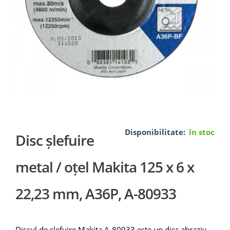
Disponibilitate:
în stoc
Disc șlefuire
metal / oțel Makita 125 x 6 x
22,23 mm, A36P, A-80933
Discul de șlefuire Makita A-80933 este un disc abraziv