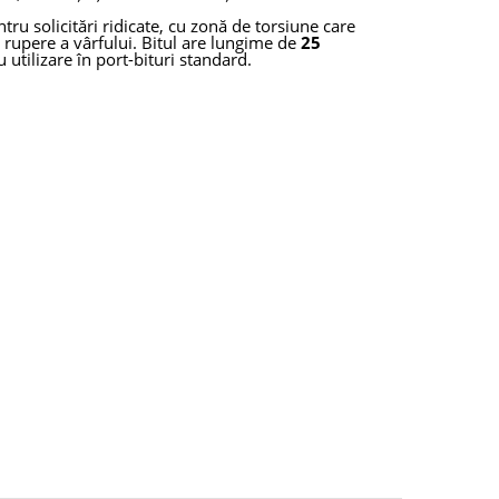
u solicitări ridicate, cu zonă de torsiune care
e rupere a vârfului. Bitul are lungime de
25
u utilizare în port-bituri standard.