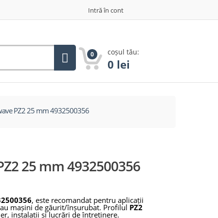
Intră în cont
coșul tău:
0
0
lei
kwave PZ2 25 mm 4932500356
 PZ2 25 mm 4932500356
32500356
, este recomandat pentru aplicații
au mașini de găurit/înșurubat. Profilul
PZ2
r, instalații și lucrări de întreținere.