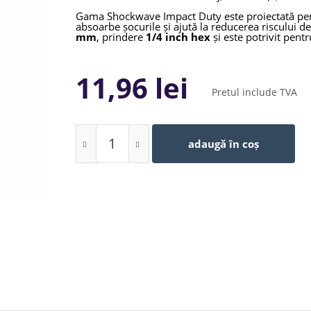
Gama Shockwave Impact Duty este proiectată pentr
absoarbe șocurile și ajută la reducerea riscului d
mm
, prindere
1/4 inch hex
și este potrivit pentr
11,96 lei
Pretul include TVA
adaugă în coș