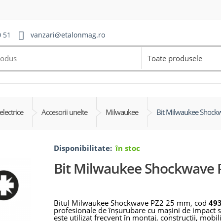
0 51
vanzari@etalonmag.ro
Toate produsele
electrice
Accesorii unelte
Milwaukee
Bit Milwaukee Shoc
Disponibilitate:
în stoc
Bit Milwaukee Shockwave
Bitul Milwaukee Shockwave PZ2 25 mm, cod
49
profesionale de înșurubare cu mașini de impact s
este utilizat frecvent în montaj, construcții, mobilie