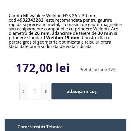
Carota Milwaukee Weldon HSS 26 x 30 mm,
cod
4932343282
, este recomandata pentru gaurire
rapida si precisa in metal, cu masini de gaurit magnetice
sau echipamente compatibile cu prindere Weldon. Are
diametru de
26 mm
, adancime de taiere de
30 mm
si
prindere standard
Weldon 19 mm
. Constructia cu
perete gros si geometria optimizata a taisului ofera
stabilitate buna si durata de viata ridicata.
172,00 lei
Pretul include TVA
adaugă în coș
Caracteristici Tehnice