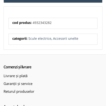
cod produs:
4932343282
categorii:
Scule electrice
,
Accesorii unelte
Comenzi și livrare
Livrare și plată
Garanții și service
Returul produselor