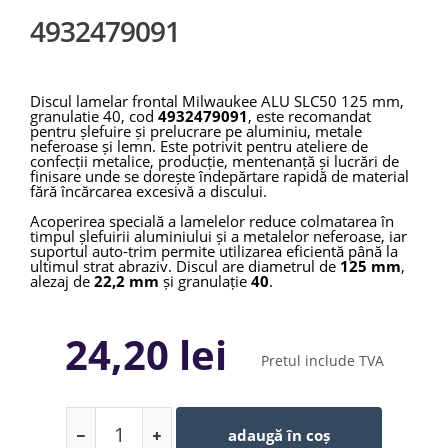
4932479091
Discul lamelar frontal Milwaukee ALU SLC50 125 mm,
granulatie 40, cod
4932479091
, este recomandat
pentru șlefuire și prelucrare pe aluminiu, metale
neferoase și lemn. Este potrivit pentru ateliere de
confecții metalice, producție, mentenanță și lucrări de
finisare unde se dorește îndepărtare rapidă de material
fără încărcarea excesivă a discului.
Acoperirea specială a lamelelor reduce colmatarea în
timpul șlefuirii aluminiului și a metalelor neferoase, iar
suportul auto-trim permite utilizarea eficientă până la
ultimul strat abraziv. Discul are diametrul de
125 mm
,
alezaj de
22,2 mm
și granulație
40
.
24,20 lei
Pretul include TVA
adaugă în coș