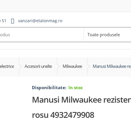
0 51
vanzari@etalonmag.ro
Toate produsele
electrice
Accesorii unelte
Milwaukee
Manusi Milwaukee rez
Disponibilitate:
în stoc
Manusi Milwaukee rezistent
rosu 4932479908