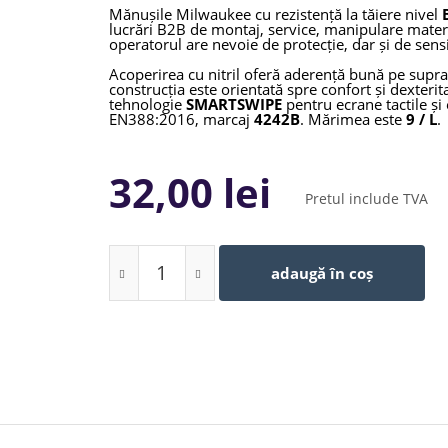
Mănușile Milwaukee cu rezistență la tăiere nivel
lucrări B2B de montaj, service, manipulare mater
operatorul are nevoie de protecție, dar și de sensi
Acoperirea cu nitril oferă aderență bună pe supra
construcția este orientată spre confort și dexterit
tehnologie
SMARTSWIPE
pentru ecrane tactile și
EN388:2016, marcaj
4242B
. Mărimea este
9 / L
.
32,00 lei
Pretul include TVA
adaugă în coș