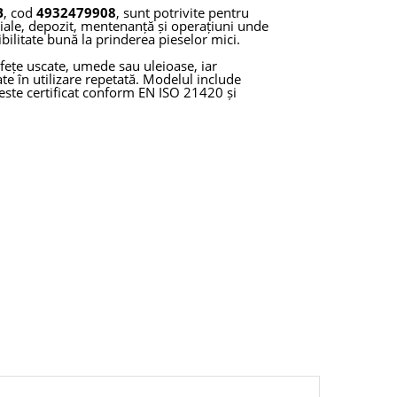
B
, cod
4932479908
, sunt potrivite pentru
iale, depozit, mentenanță și operațiuni unde
bilitate bună la prinderea pieselor mici.
fețe uscate, umede sau uleioase, iar
ate în utilizare repetată. Modelul include
 este certificat conform EN ISO 21420 și