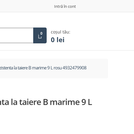
Intră în cont
coșul tău:
0
0
lei
istenta la taiere B marime 9 L rosu 4932479908
a la taiere B marime 9 L