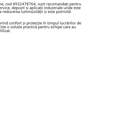
urie, cod 4932478764, sunt recomandați pentru
ervice, depozit și aplicații industriale unde este
a reducerea luminozității și este potrivită
rind confort și protecție în timpul lucrărilor de
Este o soluție practică pentru echipe care au
ilizat.