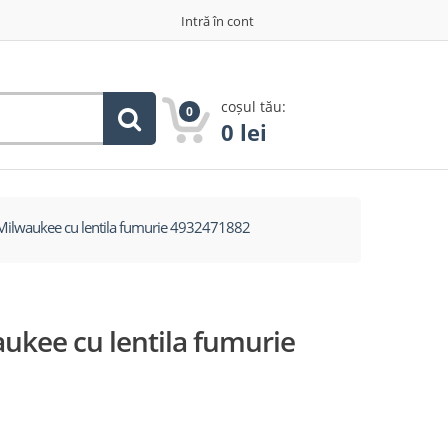
Intră în cont
coșul tău:
0
0
lei
 Milwaukee cu lentila fumurie 4932471882
aukee cu lentila fumurie