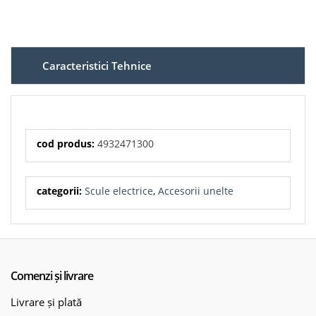
Caracteristici Tehnice
cod produs:
4932471300
categorii:
Scule electrice
,
Accesorii unelte
Comenzi și livrare
Livrare și plată