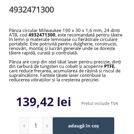
4932471300
Pânza circular Milwaukee 190 x 30 x 1,6 mm, 24 dinți
ATB, cod
4932471300
, este recomandată pentru tăiere
în lemn și materiale lemnoase cu fierăstraie circulare
portabile. Este potrivită pentru dulgherie, construcții,
renovări, montaj și lucrări generale unde se dorește
tăiere rapidă, curată și controlată.
Pânza are corp din oțel tăiat laser pentru precizie, dinți
din carbură de tungsten cu cobalt și acoperire
PTFE
,
care reduce frecarea, acumularea de rășină și riscul de
supraîncălzire. Fantele tăiate laser contribuie la
reducerea vibrațiilor și la creșterea preciziei.
139,42 lei
Pretul include TVA
adaugă în coș