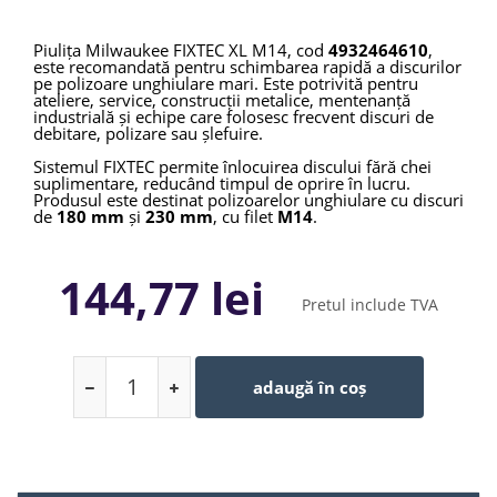
Piulița Milwaukee FIXTEC XL M14, cod
4932464610
,
este recomandată pentru schimbarea rapidă a discurilor
pe polizoare unghiulare mari. Este potrivită pentru
ateliere, service, construcții metalice, mentenanță
industrială și echipe care folosesc frecvent discuri de
debitare, polizare sau șlefuire.
Sistemul FIXTEC permite înlocuirea discului fără chei
suplimentare, reducând timpul de oprire în lucru.
Produsul este destinat polizoarelor unghiulare cu discuri
de
180 mm
și
230 mm
, cu filet
M14
.
144,77 lei
Pretul include TVA
adaugă în coș