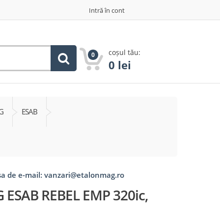
Intră în cont
coșul tău:
0
0
lei
G
ESAB
1
esa de e-mail: vanzari@etalonmag.ro
 ESAB REBEL EMP 320ic,