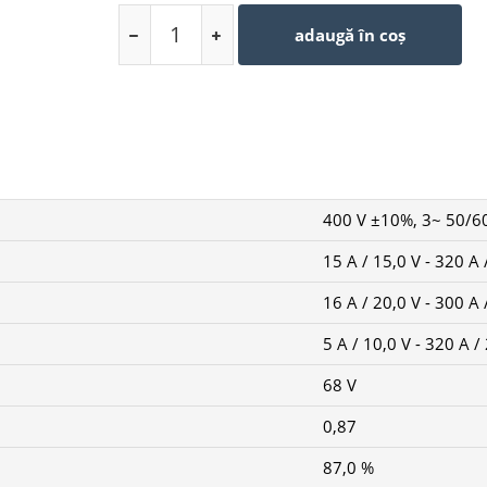
roți, oferă viteză și cuplu ridicate, ceea ce îl 
exigente sarcini.
adaugă în coș
Funcția inovatoare smart-MIG care monitorize
adaptându-le la tehnica dvs. de sudare şi rezult
sârmei, materialul şi grosimea tablei și puteți 
Atingeți performanţe maxime în sudarea MM
excelente în sudarea Lift TIG, cu reglarea debitu
pantei ascendente/descendente a curentului d
Se pot conecta simultan două racorduri de a
pentru TIG). Un electroventil încorporat pentru 
elimină necesitatea unui ventil manual pe pisto
400 V ±10%, 3~ 50/6
Livrarea include:
Pistolet de sudură PSF 315, 4m ech
15 A / 15,0 V - 320 A 
Cabluri portelectrod si de masa
Furtun de gaz de 4,5 m cu conector
16 A / 20,0 V - 300 A 
5 A / 10,0 V - 320 A /
68 V
0,87
87,0 %