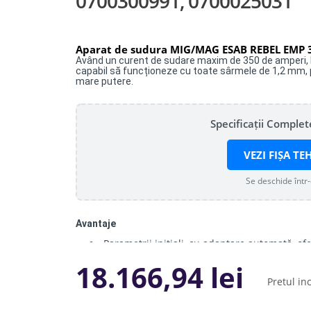
0700300991, 0700025031
Aparat de sudura MIG/MAG ESAB REBEL EMP 3
Având un curent de sudare maxim de 350 de amperi, 
capabil să funcționeze cu toate sârmele de 1,2 mm, pl
mare putere.
Specificații Comple
VEZI FIȘA TE
Se deschide într
Avantaje
Parametrii inițiali, cu adaptare automată, ofe
indiferent de tipul și dimensiunea sârmei.
Un ecran TFT multilingv şi extrem de uşor de 
18.166,94 lei
ghiduri de setare a parametrilor pentru toate 
Pretul in
Cu o greutate de 31,4 kg, aparatul poate fi r
oferind o mobilitate fără egal.
Un ciclu de funcționare de mare putere, com