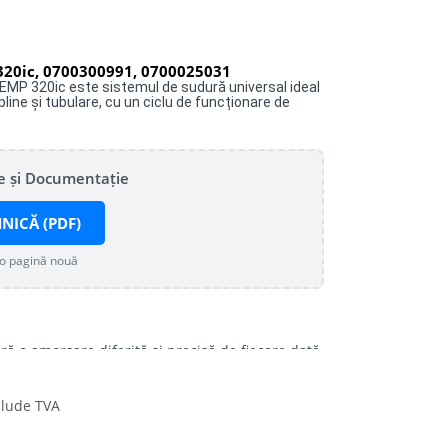
20ic, 0700300991, 0700025031
EMP 320ic este sistemul de sudură universal ideal
ine și tubulare, cu un ciclu de funcționare de
te și Documentație
HNICĂ (PDF)
-o pagină nouă
ră o amorsare diferită și precisă de fiecare dată,
utilizat prezintă liste de piese de schimb și
procesele de sudare.
clude TVA
idicat manual sau transportat pe un cărucior,
binat cu un sistem robust de alimentare cu 4