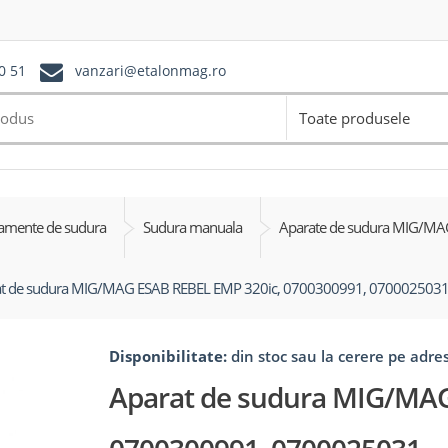
0 51
vanzari@etalonmag.ro
Toate produsele
amente de sudura
Sudura manuala
Aparate de sudura MIG/MA
t de sudura MIG/MAG ESAB REBEL EMP 320ic, 0700300991, 070002503
Disponibilitate:
din stoc sau la cerere pe adr
Aparat de sudura MIG/MAG