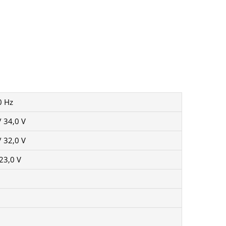
face un instrument perfect pentru cele mai
ază în mod dinamic caracteristicile arcului,
ând un arc constant și stabil. Setaţi diametrul
începe sudarea!
A cu electrozi de până la 5 mm şi performanţe
lui de gaz prealabil și posterior şi reglarea
e sudare.
dmisie a gazului (unul pentru MIG şi altul
gaz TIG, montat în partea frontală a aparatului,
letul TIG.
0 Hz
ipat cu conector euro
/ 34,0 V
 rapid
/ 32,0 V
 23,0 V