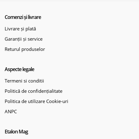
Sistem antistatic
Nu
Greutate
9,4 kg
Comenzi și livrare
Dimensiuni ambalaj
405 x 560 x 495 mm
Producător
Bosch Professional
Livrare și plată
Livrarea include:
aspirator Bosch Professional PRO
Garanții și service
GAS12-25LS, adaptor duză, filtru plat plisat, furtun de
aspirare 3,1 m, tub cotit, 2 tuburi de prelungire din
plastic, duză pentru pardoseală, duză pentru rosturi și
Returul produselor
sac din fleece.
Aspecte legale
Termeni si conditii
Politică de confidențialitate
Politica de utilizare Cookie-uri
ANPC
Etalon Mag