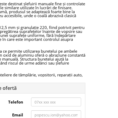
te destinat șlefuirii manuale fine și controlate
 similare utilizate în lucrări de finisare.
spumă, produsul se adaptează foarte bine la
eu accesibile, unde o coală abrazivă clasică
,5 mm și granulație 220, fiind potrivit pentru
, pregătirea suprafețelor înainte de vopsire sau
a unei suprafețe uniforme, fără îndepărtare
le în care este important controlul asupra
ea ce permite utilizarea buretelui pe ambele
din oxid de aluminiu oferă o abraziune constantă
re manuală. Structura buretelui ajută la
când riscul de urme adânci sau șlefuire
eliere de tâmplărie, vopsitorii, reparații auto,
ții unde este nevoie de o șlefuire precisă pe
bil și reutilizabil, ceea ce îl face eficient
onală.
e ofertă
nă și acoperire abrazivă pe două fețe, buretele
fuirea manuală și un finisaj uniform înaintea
Telefon
Email