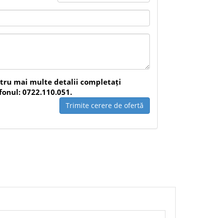
rafețe profilate
 îndoire și rupere
 retușuri
ntru mai multe detalii completați
fonul: 0722.110.051.
Trimite cerere de ofertă