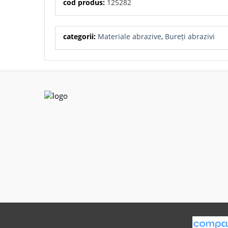
cod produs:
125282
categorii:
Materiale abrazive
,
Bureți abrazivi