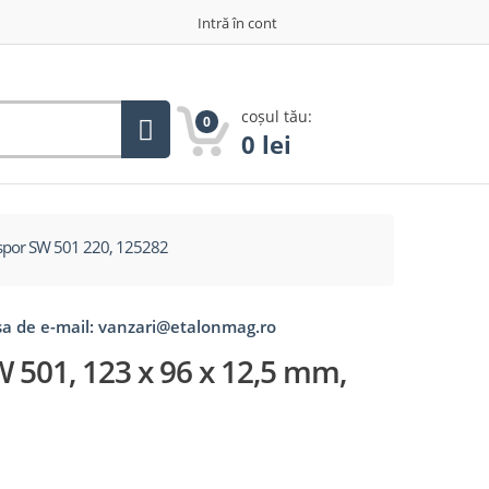
Intră în cont
coșul tău:
0
0
lei
gspor SW 501 220, 125282
esa de e-mail: vanzari@etalonmag.ro
W 501, 123 x 96 x 12,5 mm,