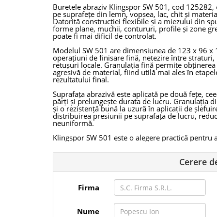
Buretele abraziv Klingspor SW 501, cod 125282, es
pe suprafețe din lemn, vopsea, lac, chit și materiale
Datorită construcției flexibile și a miezului din 
forme plane, muchii, contururi, profile și zone gr
poate fi mai dificil de controlat.
Modelul SW 501 are dimensiunea de 123 x 96 x 12
operațiuni de finisare fină, netezire între straturi
retușuri locale. Granulația fină permite obținere
agresivă de material, fiind utilă mai ales în etape
rezultatului final.
Suprafața abrazivă este aplicată pe două fețe, ce
părți și prelungește durata de lucru. Granulația 
și o rezistență bună la uzură în aplicații de șlefui
distribuirea presiunii pe suprafața de lucru, redu
neuniformă.
Klingspor SW 501 este o alegere practică pentru at
lucrări de întreținere, finisaje interioare și aplica
suprafețe profilate sau sensibile. Produsul este lava
pentru lucrări repetate și pentru utilizare profesi
Cerere d
Prin combinația dintre flexibilitate, granulație fi
abraziv Klingspor SW 501 oferă control bun în șle
Firma
etapelor finale de prelucrare sau acoperire.
Caracteristici:
Producător: Klingspor
Nume