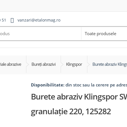
0 51
vanzari@etalonmag.ro
Toate produsele
iale abrazive
Bureți abrazivi
Klingspor
Burete abraziv Klin
Disponibilitate:
din stoc sau la cerere pe adr
Burete abraziv Klingspor S
granulație 220, 125282