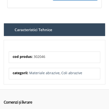
Model: PS 33 CK
Cod produs: 302046
Tip produs: disc abraziv cu autofixare
Diametru: 225 mm
Granulație: 120
Formă / perforație: GLS52
Sistem prindere: autofixare / velur
Material abraziv: oxid de aluminiu / corindon
Caracteristici Tehnice
Suport: hârtie tip C
Liant: rășină sintetică
Presărare: semi-deschisă
Utilizare principală: vopsea, lac, chit, glet
Utilizare secundară: lemn, plastic
Echipamente compatibile: șlefuitoare cu taler de 225
mm și prindere cu autofixare
Aplicații: finisare intermediară, netezire, nivelare
cod produs:
302046
chit/glet, matuire, pregătire suprafețe, șlefuire pereți și
panouri
categorii:
Materiale abrazive
,
Coli abrazive
Comenzi și livrare