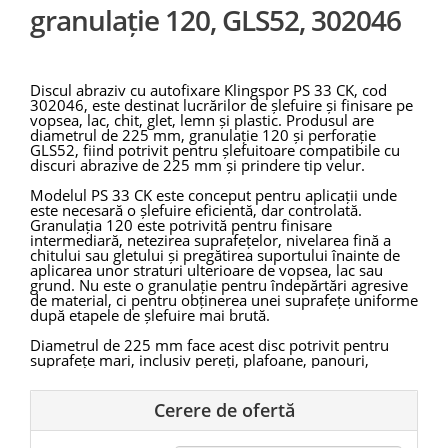
granulație 120, GLS52, 302046
Discul abraziv cu autofixare Klingspor PS 33 CK, cod
302046, este destinat lucrărilor de șlefuire și finisare pe
vopsea, lac, chit, glet, lemn și plastic. Produsul are
diametrul de 225 mm, granulație 120 și perforație
GLS52, fiind potrivit pentru șlefuitoare compatibile cu
discuri abrazive de 225 mm și prindere tip velur.
Modelul PS 33 CK este conceput pentru aplicații unde
este necesară o șlefuire eficientă, dar controlată.
Granulația 120 este potrivită pentru finisare
intermediară, netezirea suprafețelor, nivelarea fină a
chitului sau gletului și pregătirea suportului înainte de
aplicarea unor straturi ulterioare de vopsea, lac sau
grund. Nu este o granulație pentru îndepărtări agresive
de material, ci pentru obținerea unei suprafețe uniforme
după etapele de șlefuire mai brută.
Diametrul de 225 mm face acest disc potrivit pentru
suprafețe mari, inclusiv pereți, plafoane, panouri,
suprafețe chituite sau zone vopsite care trebuie
pregătite pentru finisare. Suprafața mare de contact
ajută la acoperirea rapidă a zonelor ample și la
Cerere de ofertă
menținerea unei șlefuiri uniforme.