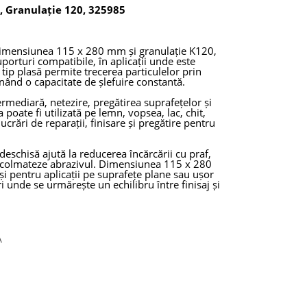
, Granulație 120, 325985
dimensiunea 115 x 280 mm și granulație K120,
uporturi compatibile, în aplicații unde este
 tip plasă permite trecerea particulelor prin
ând o capacitate de șlefuire constantă.
ermediară, netezire, pregătirea suprafețelor și
 poate fi utilizată pe lemn, vopsea, lac, chit,
lucrări de reparații, finisare și pregătire pentru
deschisă ajută la reducerea încărcării cu praf,
să colmateze abrazivul. Dimensiunea 115 x 280
i pentru aplicații pe suprafețe plane sau ușor
 unde se urmărește un echilibru între finisaj și
A