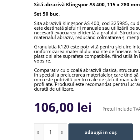
Sită abrazivă Klingspor AS 400, 115 x 280 mm
Set 50 buc.
Sita abrazivă Klingspor AS 400, cod 325985, cu 
este destinată șlefuirii manuale sau utilizării pe s
necesară evacuarea eficientă a prafului. Structura
materialul abraziv, reducând colmatarea și mențin
Granulația K120 este potrivită pentru șlefuire int
uniformizarea materialului înainte de finisare. Sita
plastic și alte suprafețe compatibile, fiind utilă în 
vopsire.
Comparativ cu o coală abrazivă clasică, structura 
în special la prelucrarea materialelor care tind 
mm este potrivită pentru cale de șlefuit manuale ș
profilate. Produsul este recomandat pentru lucrări
durată de utilizare.
Caracteristici tehnice:
106,00 lei
Producător: Klingspor
Model: AS 400
Pretul include TV
Cod produs / SKU: 325985
Tip produs: sită abrazivă
Dimensiune: 115 x 280 mm
Granulație: K120
Material abraziv: carbură de siliciu
adaugă în coș
Structură: plasă abrazivă