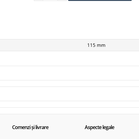
Utilizare: șlefuire manuală / suporturi compatibil
Materiale recomandate: lemn, vopsea, lac, chit, pl
Aplicații: șlefuire intermediară, netezire, pregăti
115 mm
Comenzi și livrare
Aspecte legale