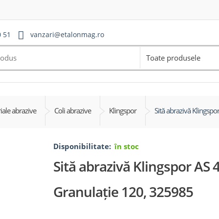
0 51
vanzari@etalonmag.ro
Toate produsele
iale abrazive
Coli abrazive
Klingspor
Sită abrazivă Klingsp
Disponibilitate:
în stoc
Sită abrazivă Klingspor AS 
Granulație 120, 325985