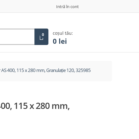
Intră în cont
coșul tău:
0
0
lei
or AS 400, 115 x 280 mm, Granulație 120, 325985
400, 115 x 280 mm,