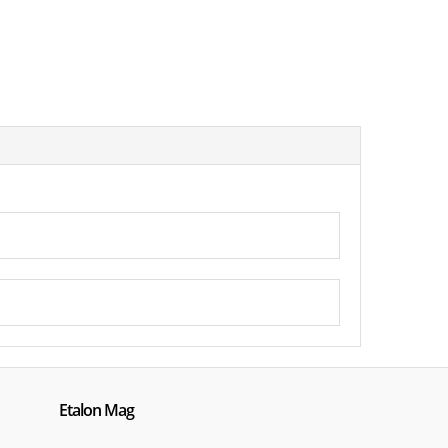
e
astic, suprafețe dure
re pentru finisare, reducerea colmatării
Etalon Mag