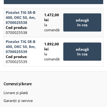
Pistolet TIG SR-B
1.472,00
400, OKC 50, 4m,
lei
adaugă
0700025538
la
în coș
Cod produs:
comandă
0700025538
Pistolet TIG SR-B
1.892,00
400, OKC 50, 8m,
lei
adaugă
0700025539
la
în coș
Cod produs:
comandă
0700025539
Comenzi și livrare
Livrare și plată
Garanții și service