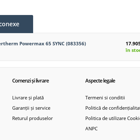
conexe
pertherm Powermax 65 SYNC (083356)
17.905
în sto
Comenzi și livrare
Aspecte legale
Livrare și plată
Termeni si conditii
Garanții și service
Politică de confidențialita
Returul produselor
Politica de utilizare Cooki
ANPC