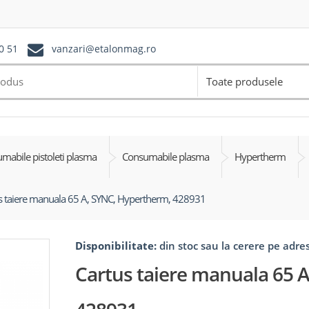
0 51
vanzari@etalonmag.ro
Toate produsele
mabile pistoleti plasma
Consumabile plasma
Hypertherm
s taiere manuala 65 A, SYNC, Hypertherm, 428931
Disponibilitate:
din stoc sau la cerere pe adr
Cartus taiere manuala 65 