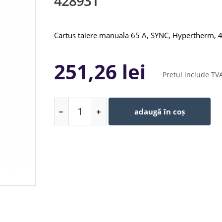
428931
Cartus taiere manuala 65 A, SYNC, Hypertherm,
251,26 lei
Pretul include TV
adaugă în coș