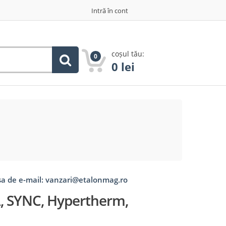
Intră în cont
coșul tău:
0
0
lei
esa de e-mail: vanzari@etalonmag.ro
A, SYNC, Hypertherm,