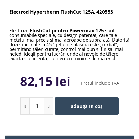
Electrod Hypertherm FlushCut 125A, 420553
Electrozii
FlushCut pentru Powermax 125
sunt
consumabile speciale, cu design patentat, care taie
metalul mai precis și mai aproape de suprafață. Datorită
duzei înclinate la 45°, jetul de plasmă este „curbat”,
permițând tăieri curate, control mai bun și finisaj mai
neted. Ideali pentru lucrări unde ai nevoie de tăiere
exactă și eficientă, cu pierderi minime de material.
82,15 lei
Pretul include TVA
adaugă în coș