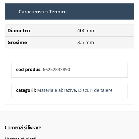
Caracteristici Tehnice
Diametru
400 mm
Grosime
3.5 mm
cod produs:
66252833890
categorii:
Materiale abrazive
,
Discuri de tăiere
Comenzi și livrare
Livrare și plată