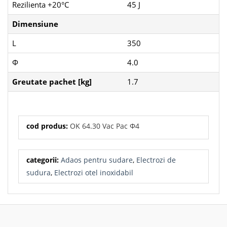
Rezilienta +20°C
45 J
Dimensiune
L
350
Φ
4.0
Greutate pachet [kg]
1.7
cod produs:
OK 64.30 Vac Pac Φ4
categorii:
Adaos pentru sudare
,
Electrozi de
sudura
,
Electrozi otel inoxidabil