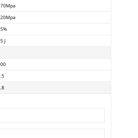
370Mpa
520Mpa
25%
5 J
300
.5
.8