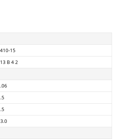
E410-15
13 B 4 2
.06
.5
.5
3.0