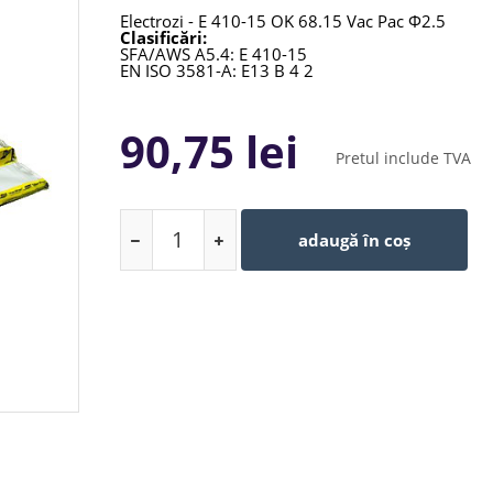
Electrozi - E 410-15 OK 68.15 Vac Pac Φ2.5
Clasificări:
SFA/AWS A5.4: E 410-15
EN ISO 3581-A: E13 B 4 2
90,75 lei
Pretul include TVA
adaugă în coș