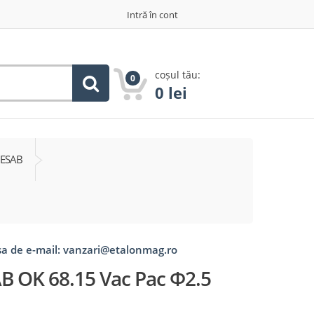
Intră în cont
coșul tău:
0
0
lei
ESAB
esa de e-mail: vanzari@etalonmag.ro
SAB OK 68.15 Vac Pac Φ2.5