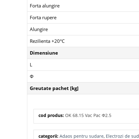
Forta alungire
Forta rupere
Alungire
Rezilienta +20°C
Dimensiune
L
Φ
Greutate pachet [kg]
cod produs:
OK 68.15 Vac Pac Φ2.5
categorii:
Adaos pentru sudare
,
Electrozi de su