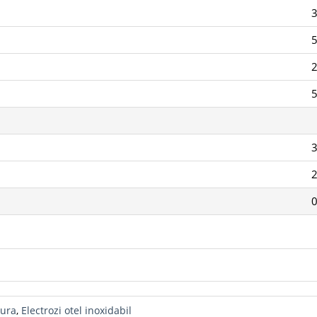
5
2
0
dura
,
Electrozi otel inoxidabil