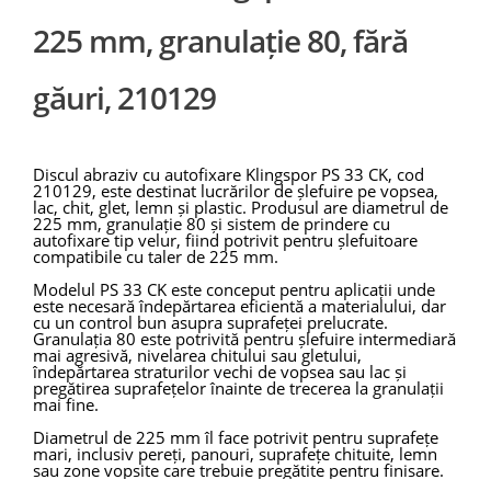
225 mm, granulație 80, fără
găuri, 210129
Discul abraziv cu autofixare Klingspor PS 33 CK, cod
210129, este destinat lucrărilor de șlefuire pe vopsea,
lac, chit, glet, lemn și plastic. Produsul are diametrul de
225 mm, granulație 80 și sistem de prindere cu
autofixare tip velur, fiind potrivit pentru șlefuitoare
compatibile cu taler de 225 mm.
Modelul PS 33 CK este conceput pentru aplicații unde
este necesară îndepărtarea eficientă a materialului, dar
cu un control bun asupra suprafeței prelucrate.
Granulația 80 este potrivită pentru șlefuire intermediară
mai agresivă, nivelarea chitului sau gletului,
îndepărtarea straturilor vechi de vopsea sau lac și
pregătirea suprafețelor înainte de trecerea la granulații
mai fine.
Diametrul de 225 mm îl face potrivit pentru suprafețe
mari, inclusiv pereți, panouri, suprafețe chituite, lemn
sau zone vopsite care trebuie pregătite pentru finisare.
Prin suprafața mare de contact, discul ajută la