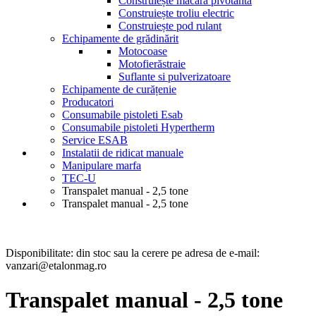
Construiește macara pivotantă
Construiește troliu electric
Construiește pod rulant
Echipamente de grădinărit
Motocoase
Motofierăstraie
Suflante si pulverizatoare
Echipamente de curățenie
Producatori
Consumabile pistoleti Esab
Consumabile pistoleti Hypertherm
Service ESAB
Instalatii de ridicat manuale
Manipulare marfa
TEC-U
Transpalet manual - 2,5 tone
Transpalet manual - 2,5 tone
Disponibilitate:
din stoc sau la cerere pe adresa de e-mail:
vanzari@etalonmag.ro
Transpalet manual - 2,5 tone