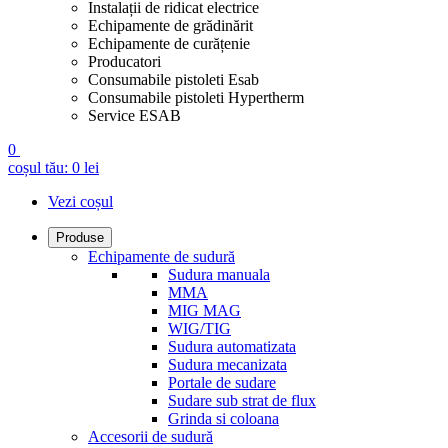
Instalații de ridicat electrice
Echipamente de grădinărit
Echipamente de curățenie
Producatori
Consumabile pistoleti Esab
Consumabile pistoleti Hypertherm
Service ESAB
0
coșul tău:
0
lei
Vezi coșul
Produse
Echipamente de sudură
Sudura manuala
MMA
MIG MAG
WIG/TIG
Sudura automatizata
Sudura mecanizata
Portale de sudare
Sudare sub strat de flux
Grinda si coloana
Accesorii de sudură