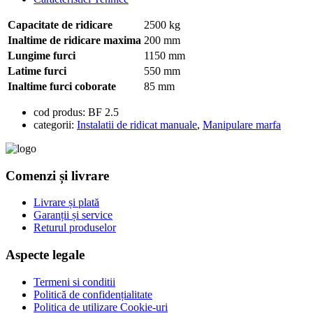
Capacitate de ridicare
2500 kg
Inaltime de ridicare maxima
200 mm
Lungime furci
1150 mm
Latime furci
550 mm
Inaltime furci coborate
85 mm
cod produs:
BF 2.5
categorii:
Instalatii de ridicat manuale
,
Manipulare marfa
Comenzi și livrare
Livrare și plată
Garanții și service
Returul produselor
Aspecte legale
Termeni si conditii
Politică de confidențialitate
Politica de utilizare Cookie-uri