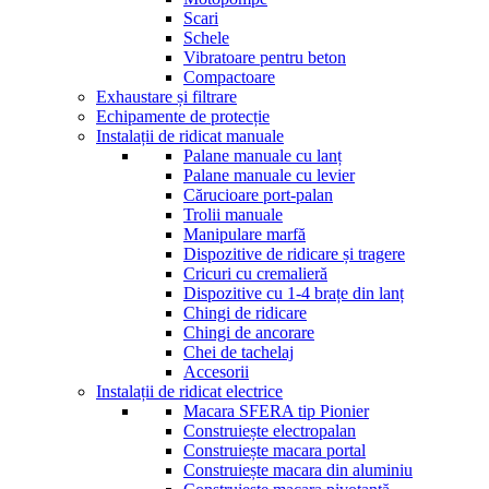
Scari
Schele
Vibratoare pentru beton
Compactoare
Exhaustare și filtrare
Echipamente de protecție
Instalații de ridicat manuale
Palane manuale cu lanț
Palane manuale cu levier
Cărucioare port-palan
Trolii manuale
Manipulare marfă
Dispozitive de ridicare și tragere
Cricuri cu cremalieră
Dispozitive cu 1-4 brațe din lanț
Chingi de ridicare
Chingi de ancorare
Chei de tachelaj
Accesorii
Instalații de ridicat electrice
Macara SFERA tip Pionier
Construiește electropalan
Construiește macara portal
Construiește macara din aluminiu