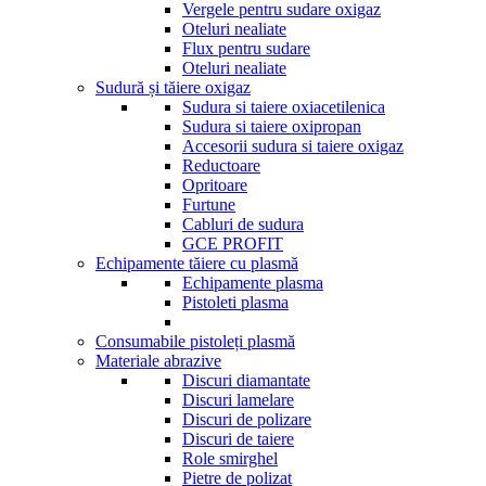
Vergele pentru sudare oxigaz
Oteluri nealiate
Flux pentru sudare
Oteluri nealiate
Sudură și tăiere oxigaz
Sudura si taiere oxiacetilenica
Sudura si taiere oxipropan
Accesorii sudura si taiere oxigaz
Reductoare
Opritoare
Furtune
Cabluri de sudura
GCE PROFIT
Echipamente tăiere cu plasmă
Echipamente plasma
Pistoleti plasma
Consumabile pistoleți plasmă
Materiale abrazive
Discuri diamantate
Discuri lamelare
Discuri de polizare
Discuri de taiere
Role smirghel
Pietre de polizat