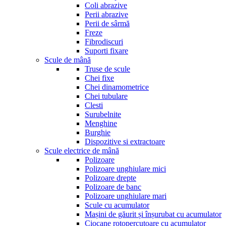
Coli abrazive
Perii abrazive
Perii de sârmă
Freze
Fibrodiscuri
Suporti fixare
Scule de mână
Truse de scule
Chei fixe
Chei dinamometrice
Chei tubulare
Clesti
Surubelnite
Menghine
Burghie
Dispozitive si extractoare
Scule electrice de mână
Polizoare
Polizoare unghiulare mici
Polizoare drepte
Polizoare de banc
Polizoare unghiulare mari
Scule cu acumulator
Mașini de găurit și înșurubat cu acumulator
Ciocane rotopercutoare cu acumulator