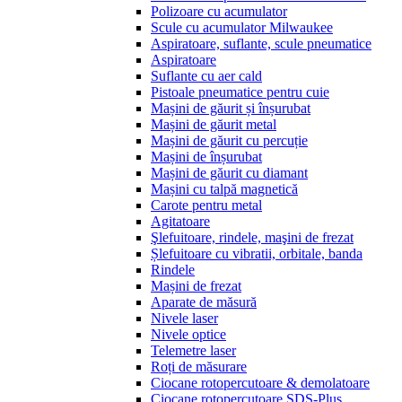
Polizoare cu acumulator
Scule cu acumulator Milwaukee
Aspiratoare, suflante, scule pneumatice
Aspiratoare
Suflante cu aer cald
Pistoale pneumatice pentru cuie
Mașini de găurit și înșurubat
Mașini de găurit metal
Mașini de găurit cu percuție
Mașini de înșurubat
Mașini de găurit cu diamant
Mașini cu talpă magnetică
Carote pentru metal
Agitatoare
Şlefuitoare, rindele, maşini de frezat
Șlefuitoare cu vibratii, orbitale, banda
Rindele
Mașini de frezat
Aparate de măsură
Nivele laser
Nivele optice
Telemetre laser
Roți de măsurare
Ciocane rotopercutoare & demolatoare
Ciocane rotopercutoare SDS-Plus