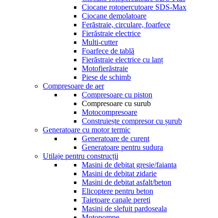
Ciocane rotopercutoare SDS-Max
Ciocane demolatoare
Ferăstraie, circulare, foarfece
Fierăstraie electrice
Multi-cutter
Foarfece de tablă
Fierăstraie electrice cu lanț
Motofierăstraie
Piese de schimb
Compresoare de aer
Compresoare cu piston
Compresoare cu surub
Motocompresoare
Construiește compresor cu șurub
Generatoare cu motor termic
Generatoare de curent
Generatoare pentru sudura
Utilaje pentru construcții
Masini de debitat gresie/faianta
Masini de debitat zidarie
Masini de debitat asfalt/beton
Elicoptere pentru beton
Taietoare canale pereti
Masini de slefuit pardoseala
Motopompe