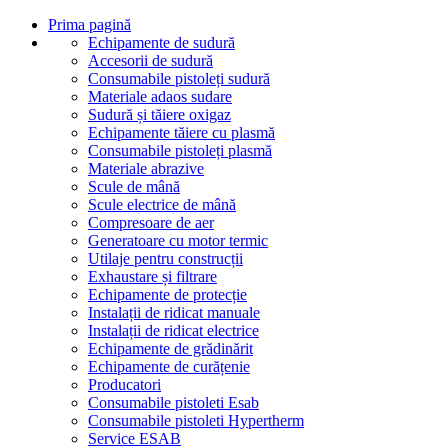
Prima pagină
Echipamente de sudură
Accesorii de sudură
Consumabile pistoleți sudură
Materiale adaos sudare
Sudură și tăiere oxigaz
Echipamente tăiere cu plasmă
Consumabile pistoleți plasmă
Materiale abrazive
Scule de mână
Scule electrice de mână
Compresoare de aer
Generatoare cu motor termic
Utilaje pentru construcții
Exhaustare și filtrare
Echipamente de protecție
Instalații de ridicat manuale
Instalații de ridicat electrice
Echipamente de grădinărit
Echipamente de curățenie
Producatori
Consumabile pistoleti Esab
Consumabile pistoleti Hypertherm
Service ESAB