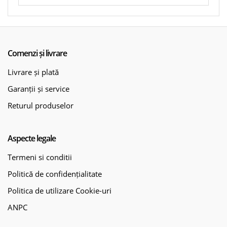
Professional GSR 18V-52, cutie de carton. Acumulatorul
și încărcătorul nu sunt incluse.
Comenzi și livrare
Livrare și plată
Garanții și service
Returul produselor
Aspecte legale
Termeni si conditii
Politică de confidențialitate
Politica de utilizare Cookie-uri
ANPC