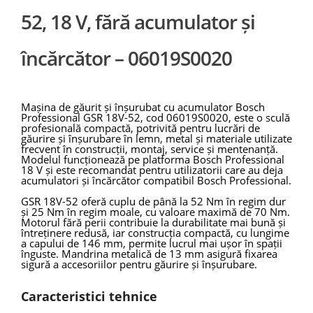
52, 18 V, fără acumulator și
încărcător – 06019S0020
Mașina de găurit și înșurubat cu acumulator Bosch
Professional GSR 18V-52, cod 06019S0020, este o sculă
profesională compactă, potrivită pentru lucrări de
găurire și înșurubare în lemn, metal și materiale utilizate
frecvent în construcții, montaj, service și mentenanță.
Modelul funcționează pe platforma Bosch Professional
18 V și este recomandat pentru utilizatorii care au deja
acumulatori și încărcător compatibil Bosch Professional.
GSR 18V-52 oferă cuplu de până la 52 Nm în regim dur
și 25 Nm în regim moale, cu valoare maximă de 70 Nm.
Motorul fără perii contribuie la durabilitate mai bună și
întreținere redusă, iar construcția compactă, cu lungime
a capului de 146 mm, permite lucrul mai ușor în spații
înguste. Mandrina metalică de 13 mm asigură fixarea
sigură a accesoriilor pentru găurire și înșurubare.
Caracteristici tehnice