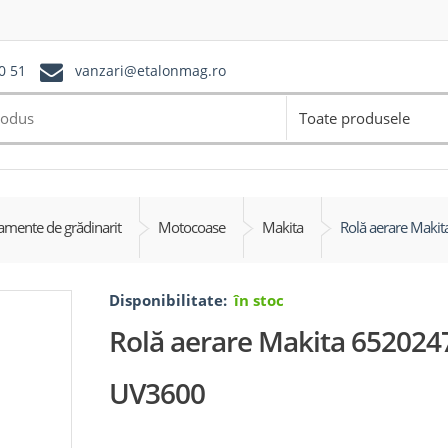
0 51
vanzari@etalonmag.ro
Toate produsele
amente de grădinarit
Motocoase
Makita
Rolă aerare Makit
Disponibilitate:
în stoc
Rolă aerare Makita 6520247
UV3600