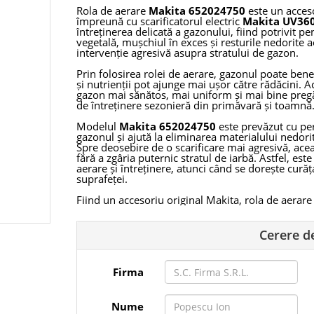
Rola de aerare
Makita 652024750
este un acceso
împreună cu scarificatorul electric
Makita UV36
întreținerea delicată a gazonului, fiind potrivit pe
vegetală, mușchiul în exces și resturile nedorite a
intervenție agresivă asupra stratului de gazon.
Prin folosirea rolei de aerare, gazonul poate benef
și nutrienții pot ajunge mai ușor către rădăcini. 
gazon mai sănătos, mai uniform și mai bine pregă
de întreținere sezonieră din primăvară și toamnă
Modelul
Makita 652024750
este prevăzut cu pere
gazonul și ajută la eliminarea materialului nedor
Spre deosebire de o scarificare mai agresivă, aceas
fără a zgâria puternic stratul de iarbă. Astfel, est
aerare și întreținere, atunci când se dorește cură
suprafeței.
Fiind un accesoriu original Makita, rola de aerar
modelul
UV3600
și se integrează eficient în siste
recomandată atât pentru utilizatori casnici care îș
profesioniști din domeniul amenajărilor și întrețin
Cerere d
fiabile pentru lucrări repetate.
Produsul se livrează ca
1 bucată
, cu codul de id
Firma
Este o piesă utilă pentru cei care dețin un scarif
funcționalitatea acestuia pentru lucrări de aerare,
gazonului.
Nume