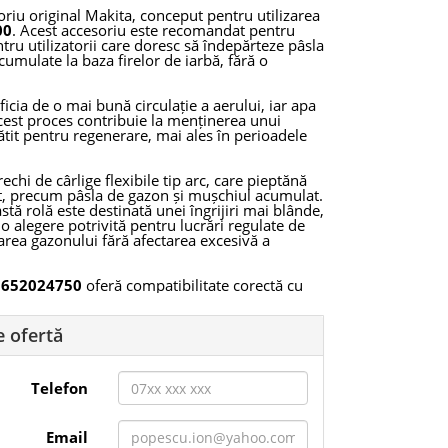
riu original Makita, conceput pentru utilizarea
00
. Acest accesoriu este recomandat pentru
ntru utilizatorii care doresc să îndepărteze pâsla
cumulate la baza firelor de iarbă, fără o
icia de o mai bună circulație a aerului, iar apa
Acest proces contribuie la menținerea unui
tit pentru regenerare, mai ales în perioadele
.
chi de cârlige flexibile tip arc, care pieptănă
it, precum pâsla de gazon și mușchiul acumulat.
tă rolă este destinată unei îngrijiri mai blânde,
e o alegere potrivită pentru lucrări regulate de
țarea gazonului fără afectarea excesivă a
e
652024750
oferă compatibilitate corectă cu
mul de lucru al scarificatorului. Este
i întrețin grădina proprie, cât și pentru
erii spațiilor verzi, care au nevoie de accesorii
e ofertă
entificare
652024750
și EAN
4002829839447
.
Telefon
icator Makita UV3600 și vor să extindă
 curățare ușoară și întreținere periodică a
Email