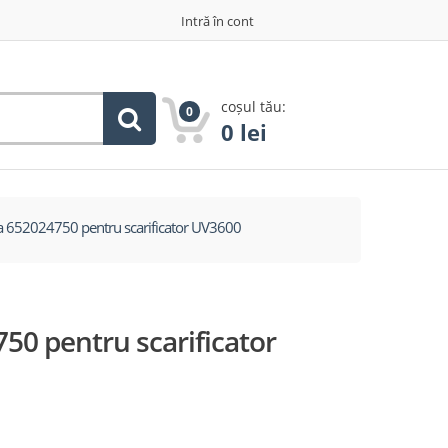
Intră în cont
coșul tău:
0
0
lei
a 652024750 pentru scarificator UV3600
50 pentru scarificator