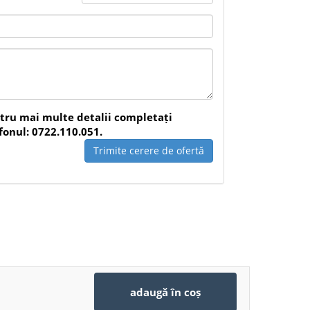
icator UV3600
este alegerea potrivită pentru
buind la un spațiu verde mai curat, mai aerisit și
ntru mai multe detalii completați
fonul: 0722.110.051.
Trimite cerere de ofertă
adaugă în coș