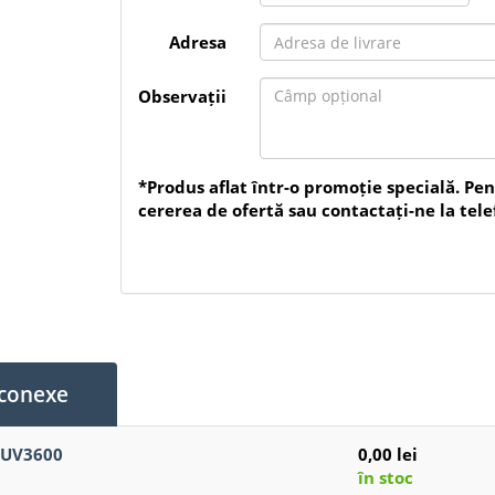
Rolă aerare Makita 652024750 pentru scarif
Adresa
îngrijirea eficientă și delicată a gazonului, contri
mai sănătos.
Observații
*Produs aflat într-o promoție specială. Pe
cererea de ofertă sau contactați-ne la tele
conexe
cmUV3600
0,00 lei
în stoc