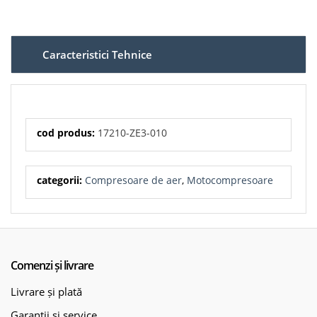
Tip produs: filtru aer
Categorie: piese motor / filtre motor
Compatibilitate: motoare Honda GX270, GX340, GX390
Compatibilitate posibilă: alte motoare Honda seria GX,
în funcție de carcasa filtrului
Caracteristici Tehnice
Coduri echivalente: 17210-ZE3-505, 17210-ZE3-000
Utilizare: filtrarea aerului admis în motor
Rol principal: protecția motorului împotriva prafului și
impurităților
Aplicații recomandate: generatoare, motopompe,
compactoare, plăci vibratoare, utilaje de construcții,
utilaje agricole, echipamente de grădinărit
Material filtrant: hârtie filtrantă pliată
cod produs:
17210-ZE3-010
Montaj: în carcasa filtrului de aer a motorului compatibil
Recomandare: se verifică dimensiunea, forma și codul
filtrului vechi înainte de montaj
Avantaje: protejează motorul, menține fluxul de aer
categorii:
Compresoare de aer
,
Motocompresoare
curat, contribuie la funcționarea corectă a
carburatorului, potrivit pentru întreținere periodică
Comenzi și livrare
Livrare și plată
Garanții și service