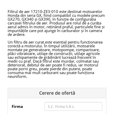
Filtrul de aer 17210-ZE3-010 este destinat motoarelor
Honda din seria GX, fiind compatibil cu modele precum
GX270, GX340 și GX390, în funcție de configurația
carcasei filtrului de aer. Produsul are rolul de a curăța
aerul admis în motor, reținând praful, particulele fine și
impuritățile care pot ajunge în carburator și în camera
de ardere.
Un filtru de aer curat este esențial pentru funcționarea
corectă a motorului. În timpul utilizării, motoarele
montate pe generatoare, motopompe, compactoare,
plăci vibratoare, utilaje de construcții, utilaje agricole
sau echipamente de grădinărit lucrează frecvent în
medii cu praf. Dacă filtrul este murdar, colmatat sau
deteriorat, debitul de aer poate fi redus, iar motorul
poate porni greu, poate pierde din putere, poate
consuma mai mult carburant sau poate funcționa
neuniform.
Filtrul de aer pentru motoare Honda GX ajută la
menținerea unui flux de aer curat și stabil către motor.
Prin reținerea impurităților, contribuie la protejarea
Cerere de ofertă
carburatorului, cilindrului și componentelor interne
împotriva uzurii premature. Înlocuirea periodică a
filtrului de aer este o operațiune simplă de întreținere,
Firma
dar importantă pentru durata de viață a motorului și
pentru funcționarea sigură a utilajului.