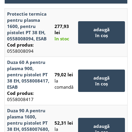
Protectie termica
pentru plasma
1600, pentru
277,93
adaugă
pistolet PT 38 EH,
lei
în coș
0558008094, ESAB
în stoc
Cod produs:
0558008094
Duza 60 A pentru
plasma 900,
pentru pistolet PT
79,02 lei
adaugă
38 EH, 0558008417,
la
în coș
ESAB
comandă
Cod produs:
0558008417
Duza 90 A pentru
plasma 1600,
pentru pistolet PT
52,31 lei
adaugă
38 EH, 0558007680,
la