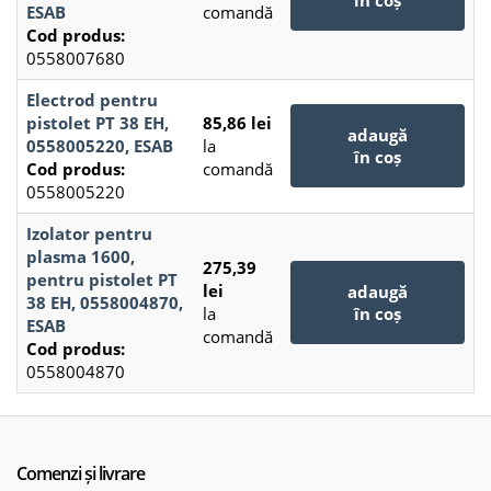
în coș
ESAB
comandă
Cod produs:
0558007680
Electrod pentru
pistolet PT 38 EH,
85,86 lei
adaugă
0558005220, ESAB
la
în coș
Cod produs:
comandă
0558005220
Izolator pentru
plasma 1600,
275,39
pentru pistolet PT
lei
adaugă
38 EH, 0558004870,
la
în coș
ESAB
comandă
Cod produs:
0558004870
Comenzi și livrare