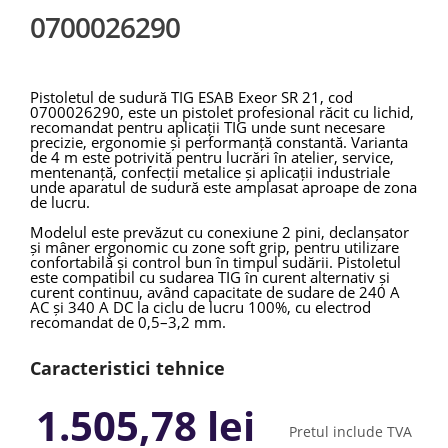
0700026290
Pistoletul de sudură TIG ESAB Exeor SR 21, cod
0700026290, este un pistolet profesional răcit cu lichid,
recomandat pentru aplicații TIG unde sunt necesare
precizie, ergonomie și performanță constantă. Varianta
de 4 m este potrivită pentru lucrări în atelier, service,
mentenanță, confecții metalice și aplicații industriale
unde aparatul de sudură este amplasat aproape de zona
de lucru.
Modelul este prevăzut cu conexiune 2 pini, declanșator
și mâner ergonomic cu zone soft grip, pentru utilizare
confortabilă și control bun în timpul sudării. Pistoletul
este compatibil cu sudarea TIG în curent alternativ și
curent continuu, având capacitate de sudare de 240 A
AC și 340 A DC la ciclu de lucru 100%, cu electrod
recomandat de 0,5–3,2 mm.
Caracteristici tehnice
Specificație
Valoare
1.505,78 lei
Model
ESAB Exeor TIG SR 21
Pretul include TVA
Cod produs
0700026290