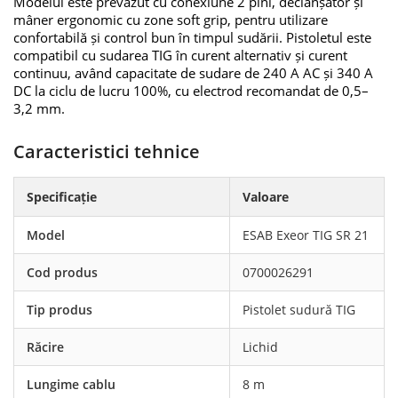
Modelul este prevăzut cu conexiune 2 pini, declanșator și
mâner ergonomic cu zone soft grip, pentru utilizare
confortabilă și control bun în timpul sudării. Pistoletul este
compatibil cu sudarea TIG în curent alternativ și curent
continuu, având capacitate de sudare de 240 A AC și 340 A
DC la ciclu de lucru 100%, cu electrod recomandat de 0,5–
3,2 mm.
Caracteristici tehnice
Specificație
Valoare
Model
ESAB Exeor TIG SR 21
Cod produs
0700026291
Tip produs
Pistolet sudură TIG
Răcire
Lichid
Lungime cablu
8 m