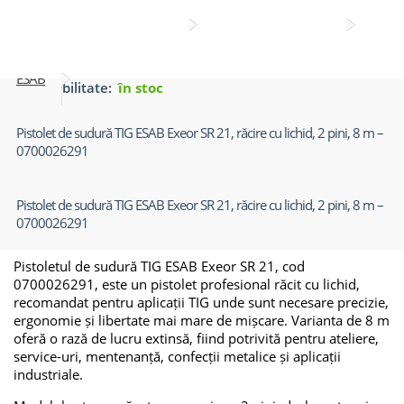
Consumabile pistoleti sudura
Pistoleti Sudura Wig Tig
ESAB
Disponibilitate:
în stoc
Pistolet de sudură TIG ESAB
Pistolet de sudură TIG ESAB Exeor SR 21, răcire cu lichid, 2 pini, 8 m –
0700026291
Exeor SR 21, răcire cu lichid, 2
Pistolet de sudură TIG ESAB Exeor SR 21, răcire cu lichid, 2 pini, 8 m –
pini, 8 m – 0700026291
0700026291
Pistoletul de sudură TIG ESAB Exeor SR 21, cod
0700026291, este un pistolet profesional răcit cu lichid,
recomandat pentru aplicații TIG unde sunt necesare precizie,
ergonomie și libertate mai mare de mișcare. Varianta de 8 m
oferă o rază de lucru extinsă, fiind potrivită pentru ateliere,
service-uri, mentenanță, confecții metalice și aplicații
industriale.