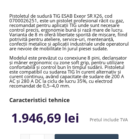
Pistoletul de sudură TIG ESAB Exeor SR X26, cod
0700026251, este un pistolet profesional răcit cu gaz,
recomandat pentru aplicații TIG unde sunt necesare
control precis, ergonomie bună și rază mare de lucru.
Varianta de 8 m oferă libertate sporită de mișcare, fiind
potrivită pentru ateliere, service-uri, mentenanță,
confecții metalice și aplicații industriale unde operatorul
are nevoie de mobilitate în jurul piesei sudate.
Modelul este prevăzut cu conexiune 8 pini, declanșator
și mâner ergonomic cu zone soft grip, pentru utilizare
confortabilă și control bun în timpul sudării. Pistoletul
este compatibil cu sudarea TIG în curent alternativ și
curent continuu, având capacitate de sudare de 200 A
AC și 280 A DC la ciclu de lucru 35%, cu electrod
recomandat de 0,5–4,0 mm.
Caracteristici tehnice
Specificație
Valoare
1.946,69 lei
Model
ESAB Exeor TIG SR X26
Pretul include TVA
Cod produs
0700026251
Tip produs
Pistolet sudură TIG
Răcire
Gaz