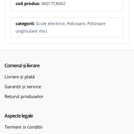
cod produs:
06017C8002
categorii:
Scule electrice
,
Polizoare
,
Polizoare
unghiulare mici
Comenzi și livrare
Livrare și plată
Garanții și service
Returul produselor
Aspecte legale
Termeni si conditii