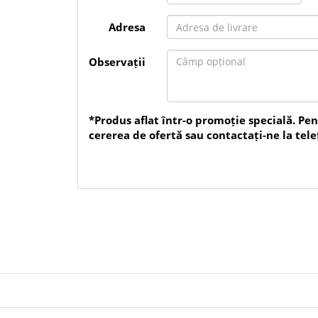
Combinația dintre suportul din bumbac J, granulaț
asigură versatilitate, control bun și rezultate uni
Adresa
Caracteristici:
Producător: Klingspor
Model: KL 375 J
Observații
Cod produs: 266556
Tip produs: rolă pânză abrazivă
Dimensiune: 100 x 50000 mm
Lățime: 100 mm
Lungime rolă: 50 m
Granulație: 180
*Produs aflat într-o promoție specială. Pe
Material abraziv: oxid de aluminiu / corindon
cererea de ofertă sau contactați-ne la tele
Suport: bumbac J
Tip suport: pânză flexibilă
Tip presărare: densă
Liant: rășină
Utilizare: șlefuire manuală
Aplicații recomandate: lemn, metal
Domenii de utilizare: tâmplărie, prelucrare metali
Avantaje: flexibilă, ușor de tăiat la dimensiunea d
profilate, șlefuire uniformă