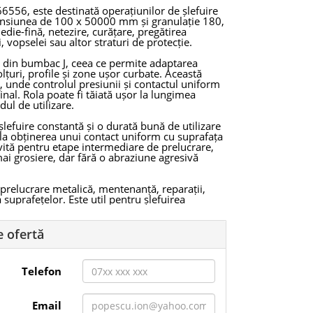
6556, este destinată operațiunilor de șlefuire
ensiunea de 100 x 50000 mm și granulație 180,
edie-fină, netezire, curățare, pregătirea
, vopselei sau altor straturi de protecție.
il din bumbac J, ceea ce permite adaptarea
lțuri, profile și zone ușor curbate. Această
e, unde controlul presiunii și contactul uniform
final. Rola poate fi tăiată ușor la lungimea
ul de utilizare.
lefuire constantă și o durată bună de utilizare
e la obținerea unui contact uniform cu suprafața
rivită pentru etape intermediare de prelucrare,
i grosiere, dar fără o abraziune agresivă
, prelucrare metalică, mentenanță, reparații,
a suprafețelor. Este util pentru șlefuirea
hiilor, pentru curățarea suprafețelor metalice
e ofertă
dicată în utilizare, deoarece permite debitarea
lucrări. Lățimea de 100 mm este practică pentru
uni variate, oferind o suprafață de contact
Telefon
practică pentru utilizatorii care au nevoie de o
sit în aplicații generale pe lemn și metal.
Email