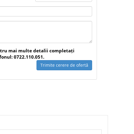
ia din oxid de aluminiu și formatul de rolă
forme în șlefuirea manuală.
ntru mai multe detalii completați
fonul: 0722.110.051.
Trimite cerere de ofertă
că, reparații, finisare, mentenanță
orită, potrivită pentru suprafețe plane și