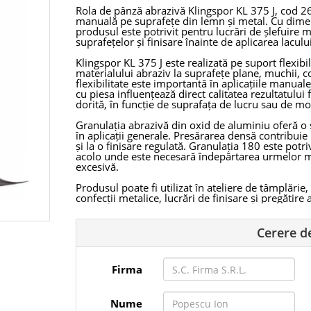
Rola de pânză abrazivă Klingspor KL 375 J, cod 26
manuală pe suprafețe din lemn și metal. Cu dim
produsul este potrivit pentru lucrări de șlefuire m
suprafețelor și finisare înainte de aplicarea lacului
Klingspor KL 375 J este realizată pe suport flexib
materialului abraziv la suprafețe plane, muchii, co
flexibilitate este importantă în aplicațiile manual
cu piesa influențează direct calitatea rezultatului 
dorită, în funcție de suprafața de lucru sau de mod
Granulația abrazivă din oxid de aluminiu oferă o ș
în aplicații generale. Presărarea densă contribui
și la o finisare regulată. Granulația 180 este pot
acolo unde este necesară îndepărtarea urmelor ma
excesivă.
Produsul poate fi utilizat în ateliere de tâmplărie
confecții metalice, lucrări de finisare și pregătire 
lemnului brut sau prelucrat, pentru netezirea muc
și pentru retușuri înainte de vopsire sau lăcuire.
Cerere d
Formatul de rolă de 50 metri oferă flexibilitate ri
materialului abraziv în bucăți adaptate fiecărei 
șlefuirea manuală eficientă a pieselor de dimensi
Firma
suficientă pentru lucru rapid și controlat.
Klingspor KL 375 J, granulație 180, este o soluție 
pânză abrazivă flexibilă, rezistentă și ușor de folo
Nume