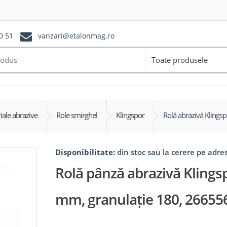
0 51
vanzari@etalonmag.ro
Toate produsele
iale abrazive
Role smirghel
Klingspor
Rolă abrazivă Klings
Disponibilitate:
din stoc sau la cerere pe adr
Rolă pânză abrazivă Klingsp
mm, granulație 180, 26655