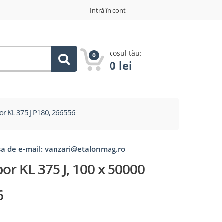
Intră în cont
coșul tău:
0
0
lei
por KL 375 J P180, 266556
esa de e-mail: vanzari@etalonmag.ro
or KL 375 J, 100 x 50000
6