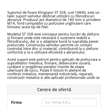
Suportul de fixare Klingspor ST 358, cod 14840, este un
taler suport semidur destinat utilizării cu fibrodiscuri
abrazive. Produsul are diametrul de 180 mm și prindere
M14, fiind compatibil cu polizoare unghiulare care
folosesc acest tip de filet.
Modelul ST 358 este conceput pentru lucrări de șlefuire
și finisare unde este necesară o susținere stabilă a
fibrodiscului, dar și o adaptare bună la suprafața piesei
prelucrate. Construcția semidur permite un contact
controlat între disc și material, contribuind la o șlefuire
uniformă și la o utilizare eficientă a abrazivului.
Acest suport este potrivit pentru aplicații de prelucrare a
suprafețelor metalice, finisare, debavurare ușoară,
curățare și pregătirea pieselor înainte de etape
ulterioare de lucru. Poate fi folosit în ateliere de
confecții metalice, mentenanță industrială, reparații,
construcții metalice și alte aplicații profesionale unde se
utilizează fibrodiscuri pe polizor unghiular.
Klingspor ST 358 14840 este recomandat pentru
Cerere de ofertă
utilizare universală, în special la șlefuirea suprafețelor și
la lucrări de finisare cu granulații de la 50 în sus.
Suportul are rezistență bună la temperaturi ridicate,
Firma
aspect important în aplicațiile unde frecarea dintre
fibrodisc și piesa de prelucrat generează căldură în zona