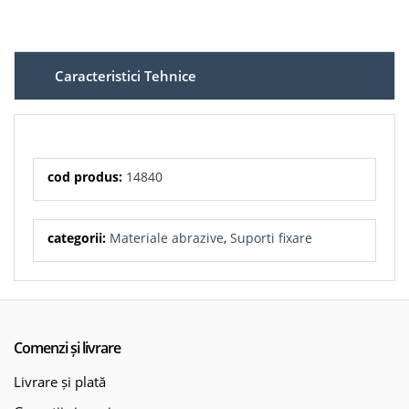
Granulații recomandate: de la 50 în sus
Viteză maximă de lucru: 80 m/s
Turație maximă admisă: 8.500 rpm
Rezistență: bună la temperaturi ridicate
Aplicații: metal, oțel, inox, confecții metalice,
Caracteristici Tehnice
mentenanță, finisare și curățare suprafețe
cod produs:
14840
categorii:
Materiale abrazive
,
Suporti fixare
Comenzi și livrare
Livrare și plată