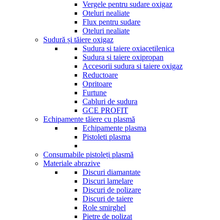
Vergele pentru sudare oxigaz
Oteluri nealiate
Flux pentru sudare
Oteluri nealiate
Sudură și tăiere oxigaz
Sudura si taiere oxiacetilenica
Sudura si taiere oxipropan
Accesorii sudura si taiere oxigaz
Reductoare
Opritoare
Furtune
Cabluri de sudura
GCE PROFIT
Echipamente tăiere cu plasmă
Echipamente plasma
Pistoleti plasma
Consumabile pistoleți plasmă
Materiale abrazive
Discuri diamantate
Discuri lamelare
Discuri de polizare
Discuri de taiere
Role smirghel
Pietre de polizat