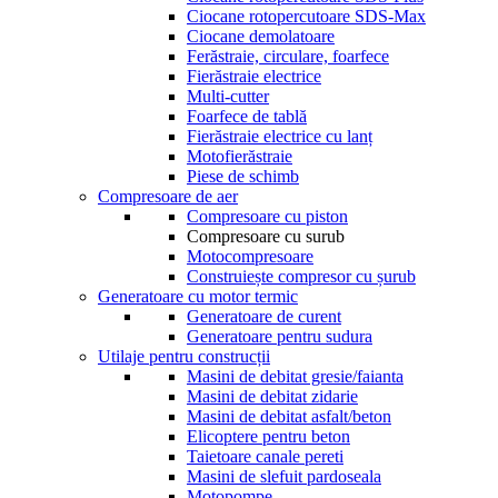
Ciocane rotopercutoare SDS-Max
Ciocane demolatoare
Ferăstraie, circulare, foarfece
Fierăstraie electrice
Multi-cutter
Foarfece de tablă
Fierăstraie electrice cu lanț
Motofierăstraie
Piese de schimb
Compresoare de aer
Compresoare cu piston
Compresoare cu surub
Motocompresoare
Construiește compresor cu șurub
Generatoare cu motor termic
Generatoare de curent
Generatoare pentru sudura
Utilaje pentru construcții
Masini de debitat gresie/faianta
Masini de debitat zidarie
Masini de debitat asfalt/beton
Elicoptere pentru beton
Taietoare canale pereti
Masini de slefuit pardoseala
Motopompe