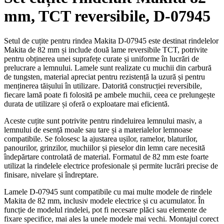
mm, TCT reversibile, D-07945
Setul de cuțite pentru rindea Makita D-07945 este destinat rindelelor
Makita de 82 mm și include două lame reversibile TCT, potrivite
pentru obținerea unei suprafețe curate și uniforme în lucrări de
prelucrare a lemnului. Lamele sunt realizate cu muchii din carbură
de tungsten, material apreciat pentru rezistență la uzură și pentru
menținerea tăișului în utilizare. Datorită construcției reversibile,
fiecare lamă poate fi folosită pe ambele muchii, ceea ce prelungește
durata de utilizare și oferă o exploatare mai eficientă.
Aceste cuțite sunt potrivite pentru rindeluirea lemnului masiv, a
lemnului de esență moale sau tare și a materialelor lemnoase
compatibile. Se folosesc la ajustarea ușilor, ramelor, blaturilor,
panourilor, grinzilor, muchiilor și pieselor din lemn care necesită
îndepărtare controlată de material. Formatul de 82 mm este foarte
utilizat la rindelele electrice profesionale și permite lucrări precise de
finisare, nivelare și îndreptare.
Lamele D-07945 sunt compatibile cu mai multe modele de rindele
Makita de 82 mm, inclusiv modele electrice și cu acumulator. În
funcție de modelul rindelei, pot fi necesare plăci sau elemente de
fixare specifice, mai ales la unele modele mai vechi. Montajul corect