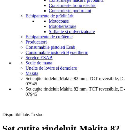
Construiește macara pivotantă
Construiește troliu electric
Construiește pod rulant
Echipamente de grădinărit
Motocoase
Motofierăstraie
Suflante si pulverizatoare
Echipamente de curățenie
Producatori
Consumabile pistoleti Esab
Consumabile pistoleti Hypertherm
Service ESAB
Scule de mana
Unelte de lovire si demolare
Makita
Set cuțite rindeluit Makita 82 mm, TCT reversibile, D-
07945
Set cuțite rindeluit Makita 82 mm, TCT reversibile, D-
07945
Disponibilitate:
în stoc
Set cuțite rindeluit Makita 82