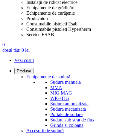
Instalații de ridicat electrice
Echipamente de grădinărit
Echipamente de curățenie
Producatori
Consumabile pistoleti Esab
Consumabile pistoleti Hypertherm
Service ESAB
0
coșul tău:
0
lei
Vezi coșul
Produse
Echipamente de sudură
Sudura manuala
MMA
MIG MAG
WIG/TIG
Sudura automatizata
Sudura mecanizata
Portale de sudare
Sudare sub strat de flux
Grinda si coloana
Accesorii de sudură