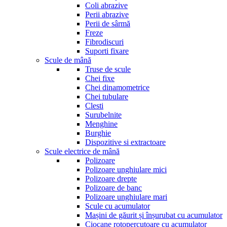
Coli abrazive
Perii abrazive
Perii de sârmă
Freze
Fibrodiscuri
Suporti fixare
Scule de mână
Truse de scule
Chei fixe
Chei dinamometrice
Chei tubulare
Clesti
Surubelnite
Menghine
Burghie
Dispozitive si extractoare
Scule electrice de mână
Polizoare
Polizoare unghiulare mici
Polizoare drepte
Polizoare de banc
Polizoare unghiulare mari
Scule cu acumulator
Mașini de găurit și înșurubat cu acumulator
Ciocane rotopercutoare cu acumulator