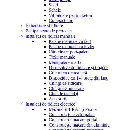
Scari
Schele
Vibratoare pentru beton
Compactoare
Exhaustare și filtrare
Echipamente de protecție
Instalații de ridicat manuale
Palane manuale cu lanț
Palane manuale cu levier
Cărucioare port-palan
Trolii manuale
Manipulare marfă
Dispozitive de ridicare și tragere
Cricuri cu cremalieră
Dispozitive cu 1-4 brațe din lanț
Chingi de ridicare
Chingi de ancorare
Chei de tachelaj
Accesorii
Instalații de ridicat electrice
Macara SFERA tip Pionier
Construiește electropalan
Construiește macara portal
Construiește macara din aluminiu