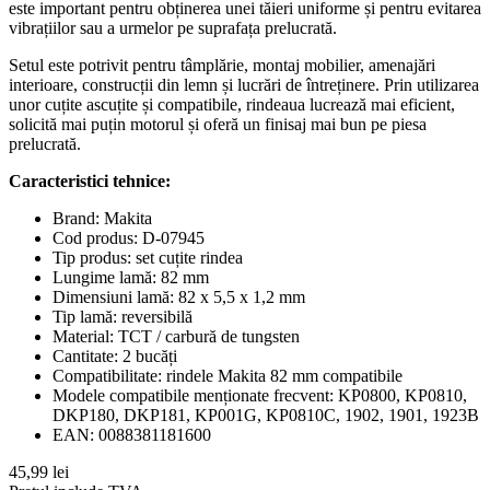
este important pentru obținerea unei tăieri uniforme și pentru evitarea
vibrațiilor sau a urmelor pe suprafața prelucrată.
Setul este potrivit pentru tâmplărie, montaj mobilier, amenajări
interioare, construcții din lemn și lucrări de întreținere. Prin utilizarea
unor cuțite ascuțite și compatibile, rindeaua lucrează mai eficient,
solicită mai puțin motorul și oferă un finisaj mai bun pe piesa
prelucrată.
Caracteristici tehnice:
Brand: Makita
Cod produs: D-07945
Tip produs: set cuțite rindea
Lungime lamă: 82 mm
Dimensiuni lamă: 82 x 5,5 x 1,2 mm
Tip lamă: reversibilă
Material: TCT / carbură de tungsten
Cantitate: 2 bucăți
Compatibilitate: rindele Makita 82 mm compatibile
Modele compatibile menționate frecvent: KP0800, KP0810,
DKP180, DKP181, KP001G, KP0810C, 1902, 1901, 1923B
EAN: 0088381181600
45,99 lei