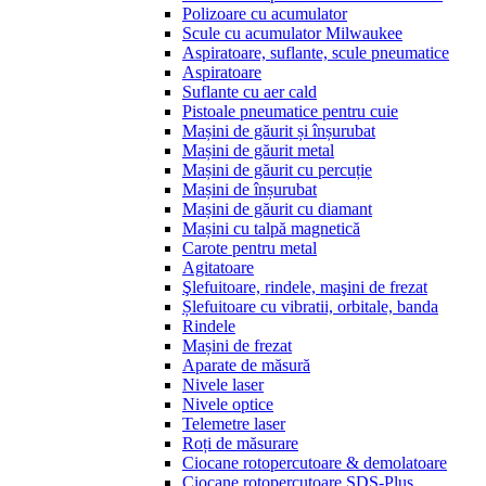
Polizoare cu acumulator
Scule cu acumulator Milwaukee
Aspiratoare, suflante, scule pneumatice
Aspiratoare
Suflante cu aer cald
Pistoale pneumatice pentru cuie
Mașini de găurit și înșurubat
Mașini de găurit metal
Mașini de găurit cu percuție
Mașini de înșurubat
Mașini de găurit cu diamant
Mașini cu talpă magnetică
Carote pentru metal
Agitatoare
Şlefuitoare, rindele, maşini de frezat
Șlefuitoare cu vibratii, orbitale, banda
Rindele
Mașini de frezat
Aparate de măsură
Nivele laser
Nivele optice
Telemetre laser
Roți de măsurare
Ciocane rotopercutoare & demolatoare
Ciocane rotopercutoare SDS-Plus