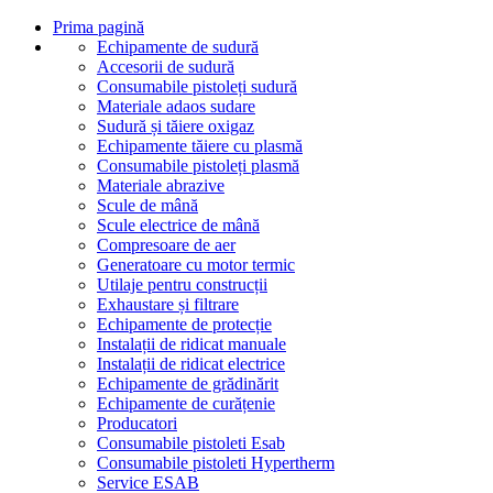
Prima pagină
Echipamente de sudură
Accesorii de sudură
Consumabile pistoleți sudură
Materiale adaos sudare
Sudură și tăiere oxigaz
Echipamente tăiere cu plasmă
Consumabile pistoleți plasmă
Materiale abrazive
Scule de mână
Scule electrice de mână
Compresoare de aer
Generatoare cu motor termic
Utilaje pentru construcții
Exhaustare și filtrare
Echipamente de protecție
Instalații de ridicat manuale
Instalații de ridicat electrice
Echipamente de grădinărit
Echipamente de curățenie
Producatori
Consumabile pistoleti Esab
Consumabile pistoleti Hypertherm
Service ESAB