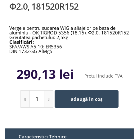
Φ2.0, 181520R152
Vergele pentru sudarea WIG a aliajelor pe baza de
aluminiu - OK TIGROD 5356 (18.15), Φ2.0, 181520R152
Greutatea pachetului: 2,5kg
Clasificări:
SFA/AWS A5.10: ER5356
DIN 1732-SG AlMg5
290,13 lei
Pretul include TVA
adaugă în coș
Caracteristici Tehnice